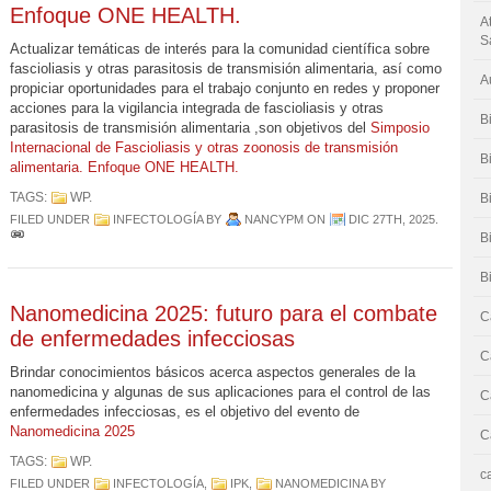
Enfoque ONE HEALTH.
A
S
Actualizar temáticas de interés para la comunidad científica sobre
fascioliasis y otras parasitosis de transmisión alimentaria, así como
A
propiciar oportunidades para el trabajo conjunto en redes y proponer
acciones para la vigilancia integrada de fascioliasis y otras
B
parasitosis de transmisión alimentaria ,son objetivos del
Simposio
Internacional de Fascioliasis y otras zoonosis de transmisión
B
alimentaria. Enfoque ONE HEALTH.
TAGS:
WP
.
B
FILED UNDER
INFECTOLOGÍA
BY
NANCYPM
ON
DIC 27TH, 2025
.
B
B
Nanomedicina 2025: futuro para el combate
C
de enfermedades infecciosas
C
Brindar conocimientos básicos acerca aspectos generales de la
nanomedicina y algunas de sus aplicaciones para el control de las
C
enfermedades infecciosas, es el objetivo del evento de
Nanomedicina 2025
C
TAGS:
WP
.
c
FILED UNDER
INFECTOLOGÍA
,
IPK
,
NANOMEDICINA
BY