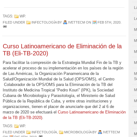
L
TAGS:
WP
.
L
FILED UNDER
INFECTOLOGÍA
BY
IVETTECM
ON
FEB 5TH, 2020
.
M
M
Curso Latinoamericano de Eliminación de la
M
TB (Eli-TB-2020)
Para facilitar la compresión de la Estrategia Mundial Fin de la TB y
M
acelerar el proceso de su implementación en los países de la región
de Las Américas, la Organización Panamericana de la
M
Salud/Organización Mundial de la Salud (OPS/OMS), el Centro
S
Colaborador de la OPS/OMS para la Eliminación de la TB del
Instituto de Medicina Tropical “Pedro Kourí” (IPK), la Sociedad
M
Cubana de Microbiología y Parasitología, el Ministerio de Salud
Pública de la República de Cuba, y entre otras instituciones y
M
organizaciones, tienen el placer de anunciarle que del 2 al 6 de
marzo de 2020 se efectuará el
Curso Latinoamericano de Eliminación
M
de la TB (Eli-TB-2020)
.
M
TAGS:
WP
.
FILED UNDER
INFECTOLOGÍA
,
MICROBIOLOGÍA
BY
IVETTECM
M