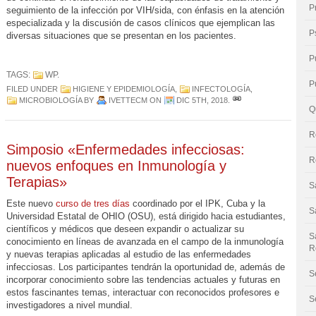
P
seguimiento de la infección por VIH/sida, con énfasis en la atención
especializada y la discusión de casos clínicos que ejemplican las
P
diversas situaciones que se presentan en los pacientes.
P
TAGS:
WP
.
P
FILED UNDER
HIGIENE Y EPIDEMIOLOGÍA
,
INFECTOLOGÍA
,
MICROBIOLOGÍA
BY
IVETTECM
ON
DIC 5TH, 2018
.
Q
R
Simposio «Enfermedades infecciosas:
R
nuevos enfoques en Inmunología y
Terapias»
S
Este nuevo
curso de tres días
coordinado por el IPK, Cuba y la
S
Universidad Estatal de OHIO (OSU), está dirigido hacia estudiantes,
científicos y médicos que deseen expandir o actualizar su
S
conocimiento en líneas de avanzada en el campo de la inmunología
R
y nuevas terapias aplicadas al estudio de las enfermedades
infecciosas. Los participantes tendrán la oportunidad de, además de
S
incorporar conocimiento sobre las tendencias actuales y futuras en
estos fascinantes temas, interactuar con reconocidos profesores e
S
investigadores a nivel mundial.