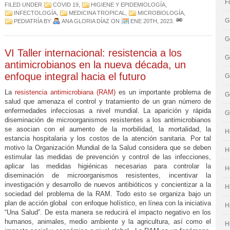
F
FILED UNDER
COVID 19
,
HIGIENE Y EPIDEMIOLOGÍA
,
INFECTOLOGÍA
,
MEDICINA TROPICAL
,
MICROBIOLOGÍA
,
G
PEDIATRÍA
BY
ANA GLORIA DÍAZ
ON
ENE 20TH, 2023
.
G
VI Taller internacional: resistencia a los
G
antimicrobianos en la nueva década, un
enfoque integral hacia el futuro
G
La
resistencia antimicrobiana (RAM)
es un importante problema de
G
salud que amenaza el control y tratamiento de un gran número de
enfermedades infecciosas a nivel mundial. La aparición y rápida
G
diseminación de microorganismos resistentes a los antimicrobianos
se asocian con el aumento de la morbilidad, la mortalidad, la
H
estancia hospitalaria y los costos de la atención sanitaria. Por tal
motivo la Organización Mundial de la Salud considera que se deben
H
estimular las medidas de prevención y control de las infecciones,
aplicar las medidas higiénicas necesarias para controlar la
H
diseminación de microorganismos resistentes, incentivar la
investigación y desarrollo de nuevos antibióticos y concientizar a la
H
sociedad del problema de la RAM. Todo esto se organiza bajo un
plan de acción global con enfoque holístico, en línea con la iniciativa
H
“Una Salud”. De esta manera se reducirá el impacto negativo en los
humanos, animales, medio ambiente y la agricultura, así como el
H