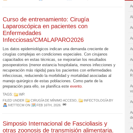
A
A
Curso de entrenamiento: Cirugía
Laparoscópica en pacientes con
A
Enfermedades
A
Infecciosas/CMALAPARO2026
Los datos epidemiológicos indican una demanda creciente de
A
cirugías complejas en condiciones especiales. Con cirujanos
capacitados en estas técnicas, se mejorarían los resultados
A
posoperatorios (menor estancia hospitalaria, menos infecciones y
recuperación más rápida) para los pacientes con enfermedades
A
infecciosas, reduciendo la morbilidad y mortalidad asociadas al
R
manejo quirúrgico de estas poblaciones. Como parte de la
preparación para ello, se planifica este
evento.
A
v
TAGS:
WP
.
FILED UNDER
CIRUGÍA DE MÍNIMO ACCESO
,
INFECTOLOGÍA
BY
A
IVETTECM
ON
FEB 16TH, 2026
.
A
d
Simposio Internacional de Fascioliasis y
A
otras zoonosis de transmisión alimentaria.