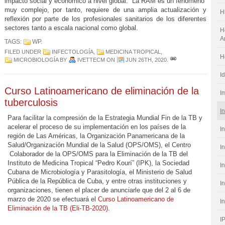
impacto social y económico a nivel global. La RAM es un fenómeno
muy complejo, por tanto, requiere de una amplia actualización y
H
reflexión por parte de los profesionales sanitarios de los diferentes
sectores tanto a escala nacional como global.
H
A
TAGS:
WP
.
FILED UNDER
INFECTOLOGÍA
,
MEDICINA TROPICAL
,
H
MICROBIOLOGÍA
BY
IVETTECM
ON
JUN 26TH, 2020
.
I
Curso Latinoamericano de eliminación de la
I
tuberculosis
I
Para facilitar la compresión de la Estrategia Mundial Fin de la TB y
acelerar el proceso de su implementación en los países de la
I
región de Las Américas, la Organización Panamericana de la
Salud/Organización Mundial de la Salud (OPS/OMS), el Centro
I
Colaborador de la OPS/OMS para la Eliminación de la TB del
Instituto de Medicina Tropical “Pedro Kourí” (IPK), la Sociedad
I
Cubana de Microbiología y Parasitología, el Ministerio de Salud
Pública de la República de Cuba, y entre otras instituciones y
I
organizaciones, tienen el placer de anunciarle que del 2 al 6 de
marzo de 2020 se efectuará el
Curso Latinoamericano de
I
Eliminación de la TB (Eli-TB-2020).
I