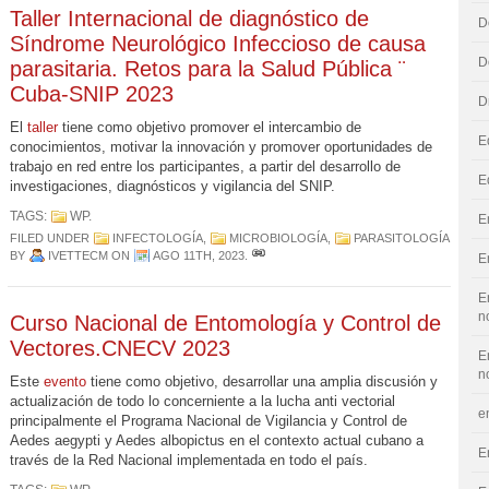
Taller Internacional de diagnóstico de
D
Síndrome Neurológico Infeccioso de causa
D
parasitaria. Retos para la Salud Pública ¨
Cuba-SNIP 2023
D
El
taller
tiene como objetivo promover el intercambio de
E
conocimientos, motivar la innovación y promover oportunidades de
trabajo en red entre los participantes, a partir del desarrollo de
E
investigaciones, diagnósticos y vigilancia del SNIP.
TAGS:
WP
.
E
FILED UNDER
INFECTOLOGÍA
,
MICROBIOLOGÍA
,
PARASITOLOGÍA
BY
IVETTECM
ON
AGO 11TH, 2023
.
E
E
n
Curso Nacional de Entomología y Control de
Vectores.CNECV 2023
E
n
Este
evento
tiene como objetivo, desarrollar una amplia discusión y
actualización de todo lo concerniente a la lucha anti vectorial
e
principalmente el Programa Nacional de Vigilancia y Control de
Aedes aegypti y Aedes albopictus en el contexto actual cubano a
E
través de la Red Nacional implementada en todo el país.