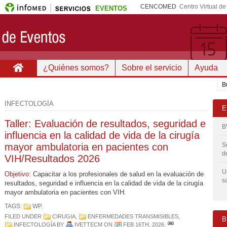
CENCOMED
Centro Virtual d
EVENTOS
¿Quiénes somos?
Sobre el servicio
Ayuda
INFECTOLOGÍA
E
Taller: Evaluación de resultados, seguridad e
B
influencia en la calidad de vida de la cirugía
mayor ambulatoria en pacientes con
S
d
VIH/Resultados 2026
U
Objetivo
: Capacitar a los profesionales de salud en la evaluación de
s
resultados, seguridad e influencia en la calidad de vida de la cirugía
mayor ambulatoria en pacientes con VIH.
TAGS:
WP
.
FILED UNDER
CIRUGIA
,
ENFERMEDADES TRANSMISIBLES
,
B
INFECTOLOGÍA
BY
IVETTECM
ON
FEB 16TH, 2026
.