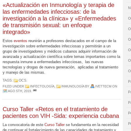
«Actualización en Inmunología y terapia de
N
las enfermedades infecciosas: de la
investigación a la clínica» y «Enfermedades
O
de transmisión sexual: un enfoque
O
integrado»
O
Estos
eventos
reunirán a profesores destacados en el campo de la
investigación sobre enfermedades infecciosas y permitirán a un
O
grupo de investigadores y médicos cubanos adquirir información de
avanzada y actualización científica sobre temas importantes como la
O
respuesta inmune a enfermedades infecciosas, las nuevas
tecnologías y drogas de nueva generación, aplicadas al tratamiento
O
y manejo de las mismas.
TAGS:
OCS
.
P
FILED UNDER
INFECTOLOGÍA
,
INMUNOLOGÍA
BY
IVETTECM
ON
AGO 5TH, 2019
.
P
P
Curso Taller «Retos en el tratamiento de
P
pacientes con VIH -Sida: experiencia cubana
P
La convocatoria de este
Curso Taller
se fundamenta en la necesidad
de continuar el fortalecimiento de las capacidades de tratamiento y