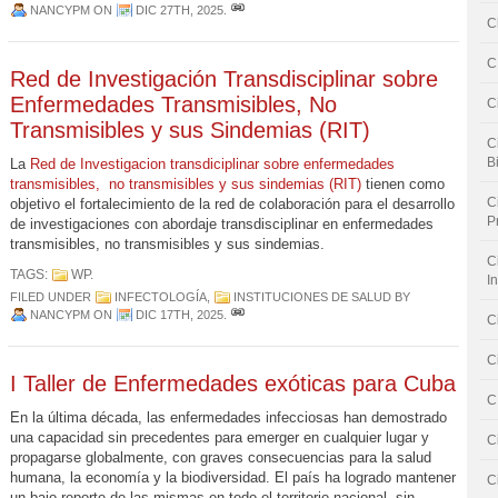
NANCYPM
ON
DIC 27TH, 2025
.
C
C
Red de Investigación Transdisciplinar sobre
Enfermedades Transmisibles, No
C
Transmisibles y sus Sindemias (RIT)
C
B
La
Red de Investigacion transdiciplinar sobre enfermedades
transmisibles, no transmisibles y sus sindemias (RIT)
tienen como
C
objetivo el fortalecimiento de la red de colaboración para el desarrollo
P
de investigaciones con abordaje transdisciplinar en enfermedades
transmisibles, no transmisibles y sus sindemias.
C
TAGS:
WP
.
I
FILED UNDER
INFECTOLOGÍA
,
INSTITUCIONES DE SALUD
BY
NANCYPM
ON
DIC 17TH, 2025
.
C
C
I Taller de Enfermedades exóticas para Cuba
C
En la última década, las enfermedades infecciosas han demostrado
una capacidad sin precedentes para emerger en cualquier lugar y
C
propagarse globalmente, con graves consecuencias para la salud
humana, la economía y la biodiversidad. El país ha logrado mantener
C
un bajo reporte de las mismas en todo el territorio nacional, sin