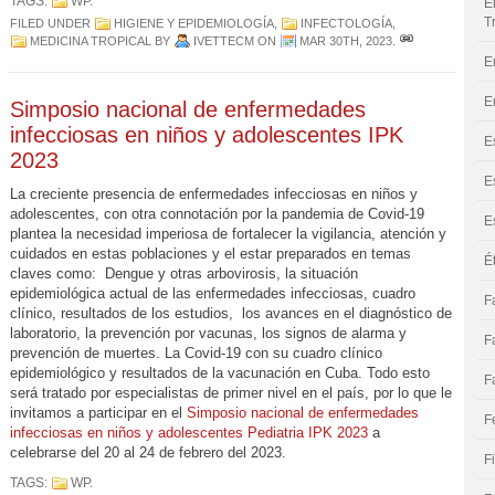
TAGS:
WP
.
E
T
FILED UNDER
HIGIENE Y EPIDEMIOLOGÍA
,
INFECTOLOGÍA
,
MEDICINA TROPICAL
BY
IVETTECM
ON
MAR 30TH, 2023
.
E
E
Simposio nacional de enfermedades
infecciosas en niños y adolescentes IPK
E
2023
E
La creciente presencia de enfermedades infecciosas en niños y
adolescentes, con otra connotación por la pandemia de Covid-19
E
plantea la necesidad imperiosa de fortalecer la vigilancia, atención y
cuidados en estas poblaciones y el estar preparados en temas
É
claves como: Dengue y otras arbovirosis, la situación
epidemiológica actual de las enfermedades infecciosas, cuadro
F
clínico, resultados de los estudios, los avances en el diagnóstico de
laboratorio, la prevención por vacunas, los signos de alarma y
F
prevención de muertes. La Covid-19 con su cuadro clínico
epidemiológico y resultados de la vacunación en Cuba. Todo esto
F
será tratado por especialistas de primer nivel en el país, por lo que le
invitamos a participar en el
Simposio nacional de enfermedades
F
infecciosas en niños y adolescentes Pediatria IPK 2023
a
celebrarse del 20 al 24 de febrero del 2023.
F
TAGS:
WP
.