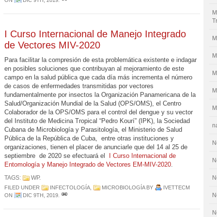
ON
DIC 9TH, 2019
.
M
T
I Curso Internacional de Manejo Integrado
M
de Vectores MIV-2020
M
Para facilitar la compresión de esta problemática existente e indagar
en posibles soluciones que contribuyan al mejoramiento de este
M
campo en la salud pública que cada día más incrementa el número
de casos de enfermedades transmitidas por vectores
M
fundamentalmente por insectos la Organización Panamericana de la
Salud/Organización Mundial de la Salud (OPS/OMS), el Centro
M
Colaborador de la OPS/OMS para el control del dengue y su vector
del Instituto de Medicina Tropical “Pedro Kourí” (IPK), la Sociedad
n
Cubana de Microbiología y Parasitología, el Ministerio de Salud
Pública de la República de Cuba, entre otras instituciones y
N
organizaciones, tienen el placer de anunciarle que del 14 al 25 de
septiembre de 2020 se efectuará el
I Curso Internacional de
N
Entomología y Manejo Integrado de Vectores EM-MIV-2020
.
TAGS:
WP
.
N
FILED UNDER
INFECTOLOGÍA
,
MICROBIOLOGÍA
BY
IVETTECM
N
ON
DIC 9TH, 2019
.
N