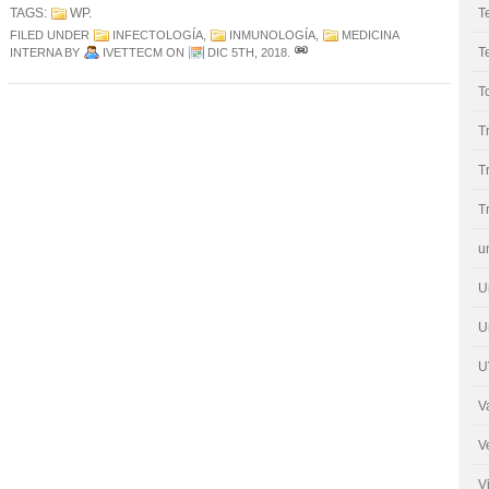
TAGS:
WP
.
T
FILED UNDER
INFECTOLOGÍA
,
INMUNOLOGÍA
,
MEDICINA
T
INTERNA
BY
IVETTECM
ON
DIC 5TH, 2018
.
T
T
T
T
u
U
U
U
V
V
V