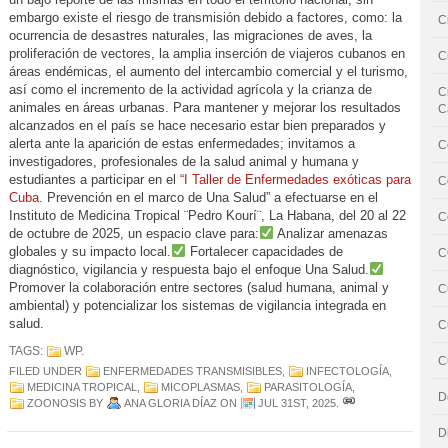
embargo existe el riesgo de transmisión debido a factores, como: la
C
ocurrencia de desastres naturales, las migraciones de aves, la
proliferación de vectores, la amplia inserción de viajeros cubanos en
C
áreas endémicas, el aumento del intercambio comercial y el turismo,
así como el incremento de la actividad agrícola y la crianza de
C
animales en áreas urbanas. Para mantener y mejorar los resultados
C
alcanzados en el país se hace necesario estar bien preparados y
alerta ante la aparición de estas enfermedades; invitamos a
C
investigadores, profesionales de la salud animal y humana y
estudiantes a participar en el
“I Taller de Enfermedades exóticas para
C
Cuba
. Prevención en el marco de Una Salud” a efectuarse en el
Instituto de Medicina Tropical ¨Pedro Kourí¨, La Habana, del 20 al 22
C
de octubre de 2025, un espacio clave para:
Analizar amenazas
globales y su impacto local.
Fortalecer capacidades de
C
diagnóstico, vigilancia y respuesta bajo el enfoque Una Salud.
Promover la colaboración entre sectores (salud humana, animal y
C
ambiental) y potencializar los sistemas de vigilancia integrada en
salud.
C
TAGS:
WP
.
C
FILED UNDER
ENFERMEDADES TRANSMISIBLES
,
INFECTOLOGÍA
,
MEDICINA TROPICAL
,
MICOPLASMAS
,
PARASITOLOGÍA
,
D
ZOONOSIS
BY
ANA GLORIA DÍAZ
ON
JUL 31ST, 2025
.
D