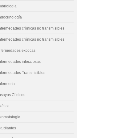
mbriologia
docrinología
fermedades crònicas no transmisibles
fermedades crónicas no transmisibles
nfermedades exóticas
nfermedades infecciosas
nfermedades Transmisibles
nfermería
sayos Clínicos
tética
stomatología
tudiantes