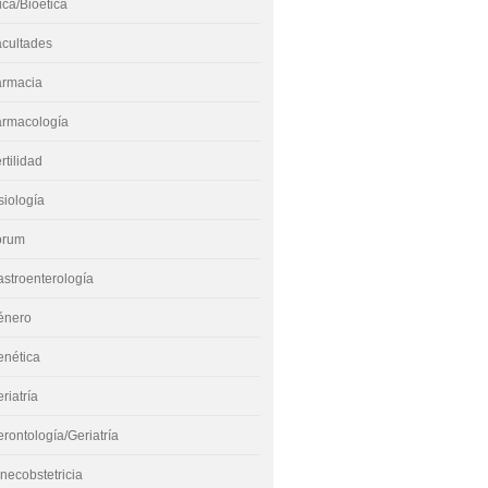
ica/Bioética
acultades
armacia
armacología
rtilidad
siología
órum
stroenterología
énero
enética
riatría
rontología/Geriatría
necobstetricia