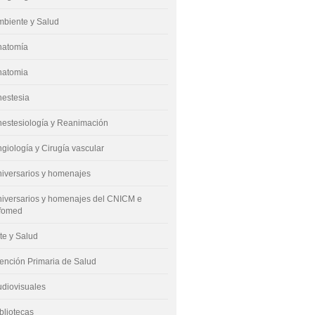
mbiente y Salud
natomía
natomia
nestesia
estesiología y Reanimación
giología y Cirugía vascular
iversarios y homenajes
iversarios y homenajes del CNICM e
nfomed
te y Salud
ención Primaria de Salud
diovisuales
bliotecas