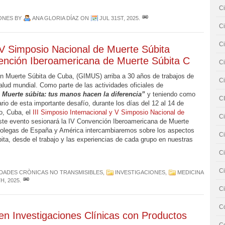
Ci
ONES
BY
ANA GLORIA DÍAZ
ON
JUL 31ST, 2025
.
Ci
Ci
y V Simposio Nacional de Muerte Súbita
vención Iberoamericana de Muerte Súbita C
Ci
en Muerte Súbita de Cuba, (GIMUS) arriba a 30 años de trabajos de
Ci
alud mundial. Como parte de las actividades oficiales de
 Muerte súbita: tus manos hacen la diferencia”
y teniendo como
C
nario de esta importante desafío, durante los días del 12 al 14 de
o, Cuba, el
III Simposio Internacional y V Simposio Nacional de
Ci
ste evento sesionará la IV Convención Iberoamericana de Muerte
 colegas de España y América intercambiaremos sobre los aspectos
Ci
ita, desde el trabajo y las experiencias de cada grupo en nuestras
Ci
Ci
ADES CRÒNICAS NO TRANSMISIBLES
,
INVESTIGACIONES
,
MEDICINA
H, 2025
.
Ci
C
en Investigaciones Clínicas con Productos