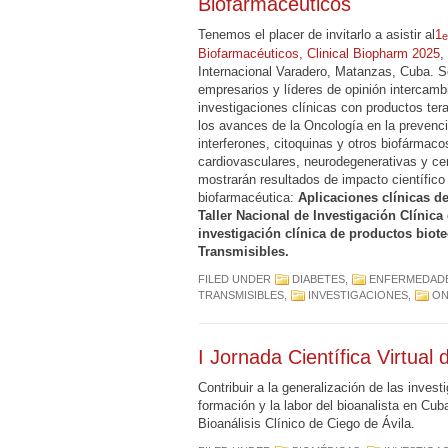
Biofarmacéuticos
Tenemos el placer de invitarlo a asistir al
1
e
Biofarmacéuticos, Clinical Biopharm 2025
,
Internacional Varadero, Matanzas, Cuba. Ser
empresarios y líderes de opinión intercamb
investigaciones clínicas con productos ter
los avances de la Oncología en la prevenci
interferones, citoquinas y otros biofárma
cardiovasculares, neurodegenerativas y ce
mostrarán resultados de impacto científico y
biofarmacéutica:
Aplicaciones clínicas de
Taller Nacional de Investigación Clínic
investigación clínica de productos bio
Transmisibles.
FILED UNDER
DIABETES
,
ENFERMEDADE
TRANSMISIBLES
,
INVESTIGACIONES
,
ON
I Jornada Científica Virtual 
Contribuir a la generalización de las inves
formación y la labor del bioanalista en Cuba
Bioanálisis Clínico de Ciego de Ávila.