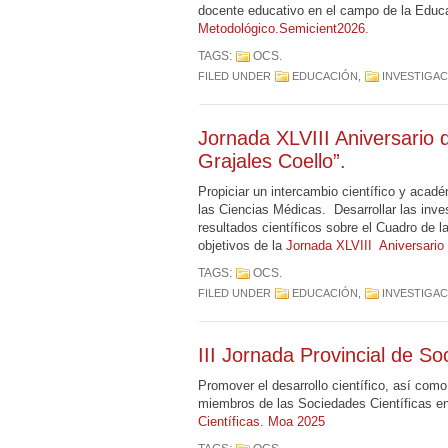
docente educativo en el campo de la Educa
Metodológico.Semicient2026.
TAGS:
OCS
.
FILED UNDER
EDUCACIÓN
,
INVESTIGA
Jornada XLVIII Aniversario 
Grajales Coello”.
Propiciar un intercambio científico y acadé
las Ciencias Médicas. Desarrollar las inv
resultados científicos sobre el Cuadro de l
objetivos de la
Jornada XLVIII Aniversario 
TAGS:
OCS
.
FILED UNDER
EDUCACIÓN
,
INVESTIGA
III Jornada Provincial de S
Promover el desarrollo científico, así como
miembros de las Sociedades Científicas en e
Científicas. Moa 2025