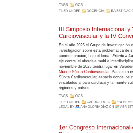
TAGS:
OCS
.
FILED UNDER
DOCENCIA
,
INVESTIGACI
III Simposio Internacional 
Cardiovascular y la IV Con
En el año 2025 el Grupo de Investigación 
investigación sobre esta problemática de s
conmemoración, bajo el lema
“Frente a La
eje central el abordaje multi e interdiscipli
noviembre de 2025 tendrá lugar en Varader
Muerte Súbita Cardiovascular.
Paralelo a e
Súbita Cardiovascular, espacio donde los
vinculados al paro cardíaco y la muerte súb
regiones y países.
TAGS:
OCS
.
FILED UNDER
CARDIOLOGÍA
,
ENFERMED
LEGAL
BY
ANA GLORIA DÍAZ
ON
ABR 15T
1er Congreso Internacional 