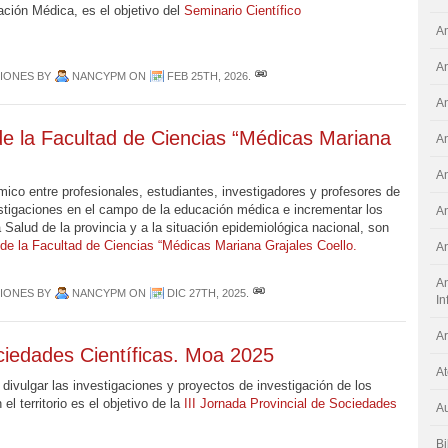
ción Médica, es el objetivo del
Seminario Científico
A
A
CIONES
BY
NANCYPM
ON
FEB 25TH, 2026
.
A
de la Facultad de Ciencias “Médicas Mariana
A
An
mico entre profesionales, estudiantes, investigadores y profesores de
estigaciones en el campo de la educación médica e incrementar los
An
a Salud de la provincia y a la situación epidemiológica nacional, son
de la Facultad de Ciencias “Médicas Mariana Grajales Coello.
An
An
CIONES
BY
NANCYPM
ON
DIC 27TH, 2025
.
I
Ar
ociedades Científicas. Moa 2025
At
 divulgar las investigaciones y proyectos de investigación de los
l territorio es el objetivo de la
III Jornada Provincial de Sociedades
Au
Bi