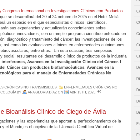
Co
Congreso Internacional en Investigaciones Clínicas con Productos
C
r
 que se desarrollará del 20 al 24 octubre de 2025 en el Hotel Meliá
á un espacio en el que especialistas clínicos, científicos,
C
iarán sus experiencias y actualizarán conocimientos sobre
apéuticos innovadores, con un amplio programa científico enfocado en
Cu
ón, diagnóstico y tratamiento del cáncer; las investigaciones de los
cos; así como las evaluaciones clínicas en enfermedades autoinmunes,
Cu
rebrovasculares, entre otras. En esta ocasión, tres simposios
 social, resultantes del desarrollo clínico de productos de la industria
C
 interferones, Avances en la Investigación Clínica del Cáncer. I
a del Cáncer con productos biofarmacéuticos, Avances en la
D
tecnológicos para el manejo de Enfermedades Crónicas No
D
S CRÒNICAS NO TRANSMISIBLES
,
ENFERMEDADES CRÓNICAS NO
D
COLOGÍA
BY
ANA GLORIA DÍAZ
ON
ABR 15TH, 2025
.
Do
de Bioanálisis Clínico de Ciego de Ávila
D
tigaciones y las experiencias que aporten al perfeccionamiento de la
Ed
 y el Mundo,es el objetivo de la I Jornada Científica Virtual de
E