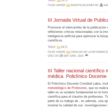
TAGS:
OCS
.
FILED UNDER
INVESTIGACIONES
BY
NA
III Jornada Virtual de Public
Promover el intercambio de la publicación c
reflexiones críticas relacionadas con la in
inteligencia artificial para optimizar la bú
científicos
TAGS:
OCS
.
FILED UNDER
CIENCIAS DE LA INFORMACI
DÍAZ
ON
SEP 23RD, 2025
.
III Taller nacional científi
médica. Policlínico Docente
El Policlínico Docente Cristóbal Labra, invi
metodológico de Profesores
, que se realiz
taller es un eslabón fundamental en la form
científica para el claustro de profesores. 
parte de su trabajo de ; es además, una opo
mostrar la calidad de sus investigaciones y