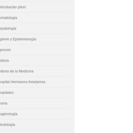
licobacter pilori
ematología
epatología
giene y Epidemiología
ipnosis
storia
storia de la Medicina
spital Hermanos Ameijeiras
spitales
dioma
aginología
fectología