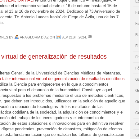
ONVENCIÓN HALI
tendrá un enfoque científico – investigativo –
Ét
dose el intercambio virtual desde el 16 de octubre hasta el 16 de
l el 13 al 16 de noviembre de 2024. Dedicado al 73 Aniversario de
F
ocente “Dr. Antonio Luaces Iraola” de Ciego de Ávila, una de las 7
ís
F
F
ONES
BY
ANA GLORIA DÍAZ
ON
SEP 21ST, 2024
.
Fe
 virtual de generalización de resultados
Fi
F
iteras Gener¨, de la Universidad de Ciencias Médicas de Matanzas,
taller internacional virtual de generalización de resultados científicos
.
Ga
tiliza la Ciencia para enriquecerse en lo que a conocimientos
ncia vital para el desarrollo de la humanidad. Constituye aquel
G
a respuestas a los problemas mediante el uso de métodos científicos,
n, que deben ser introducidos, utilizados en la solución de aquello que
G
ación o creación de tecnologías. Si los resultados de las
áctica cotidiana de la sociedad, la adquisición de conocimientos y el
Ge
ción del trabajo de los investigadores y el intercambio de
lización de estas soluciones o innovaciones para en definitiva resolver
Ge
 dígase pandemias, prevención de desastres, mitigación de efectos
on esta fundamentación que se realizan los talleres de generalización
Gi