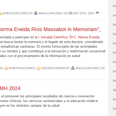
He
INVESTIGACIONES
BY
ANA GLORIA DÍAZ
ON
SEP 18TH, 2024
.
H
H
. Norma Eneida Ríos Massabot in Memoriam”,
Hi
nvitada a participar en la
I Jornada Científica “Dr.C. Norma Eneida
ue busca honrar la memoria y el legado de esta doctora, considerada
H
estadísticas sanitarias. El evento forma parte de las actividades
en su nombre y que contribuye a la formación y reafirmación vocacional
Hi
nados con el procesamiento de la información en salud.
Hi
ÓN
,
INVESTIGACIONES
,
UNCATEGORIZED
BY
ANA GLORIA DÍAZ
ON
Ho
Ho
CMH 2024
I
 el promover los principales resultados de ciencia e innovación
Im
iones clínicas, los servicios asistenciales y la educación médica
yen en los distintos campos de la salud.
In