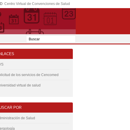
ED
Centro Virtual de Convenciones de Salud
NLACES
VS
licitud de los servicios de Cencomed
iversidad virtual de salud
USCAR POR
ministración de Salud
ergología