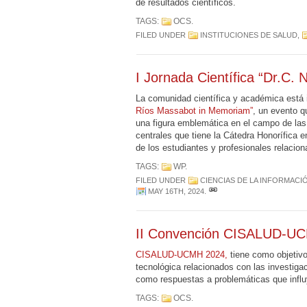
de resultados científicos.
TAGS:
OCS
.
FILED UNDER
INSTITUCIONES DE SALUD
,
I Jornada Científica “Dr.C
La comunidad científica y académica está i
Ríos Massabot in Memoriam”
, un evento q
una figura emblemática en el campo de las 
centrales que tiene la Cátedra Honorífica 
de los estudiantes y profesionales relacio
TAGS:
WP
.
FILED UNDER
CIENCIAS DE LA INFORMACI
MAY 16TH, 2024
.
II Convención CISALUD-U
CISALUD-UCMH 2024,
tiene como objetivo
tecnológica relacionados con las investigac
como respuestas a problemáticas que influ
TAGS:
OCS
.