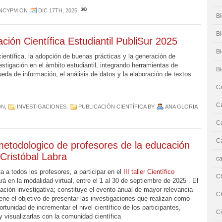
NCYPM
ON
DIC 17TH, 2025
.
Bi
Bi
ación Científica Estudiantil PubliSur 2025
B
ientífica, la adopción de buenas prácticas y la generación de
vestigación en el ámbito estudiantil, integrando herramientas de
B
squeda de información, el análisis de datos y la elaboración de textos
Ca
Ca
ÓN
,
INVESTIGACIONES
,
PUBLICACIÓN CIENTÍFICA
BY
ANA GLORIA
Ca
Ca
co metodologico de profesores de la educación
 Cristóbal Labra
ca
ta a todos los profesores, a participar en el
III taller Científico
C
ará en la modalidad virtual, entre el 1 al 30 de septiembre de 2025 . El
ación investigativa; constituye el evento anual de mayor relevancia
C
Tiene el objetivo de presentar las investigaciones que realizan como
rtunidad de incrementar el nivel científico de los participantes,
Ci
 visualizarlas con la comunidad científica