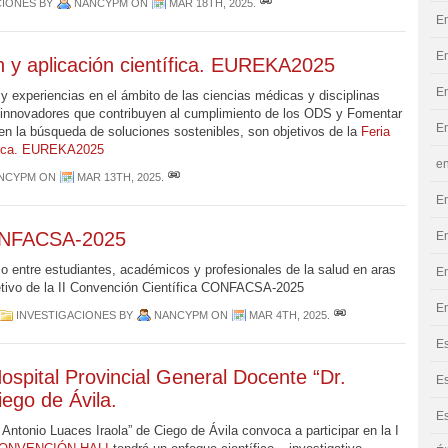
CIONES
BY
NANCYPM
ON
MAR 18TH, 2025
.
E
En
n y aplicación científica. EUREKA2025
En
y
experiencias
en el
ámbito
de las
ciencias
médicas
y
disciplinas
innovadores
que
contribuyen
al
cumplimiento
de los ODS y Fomentar
En
en la
búsqueda
de
soluciones
sostenibles
, son objetivos de la
Feria
tífica. EUREKA2025
e
NCYPM
ON
MAR 13TH, 2025
.
E
CONFACSA-2025
E
co
entre
estudiantes
,
académicos
y
profesionales
de la
salud
en
aras
E
etivo de la II Convención Científica CONFACSA-2025
En
INVESTIGACIONES
BY
NANCYPM
ON
MAR 4TH, 2025
.
Es
ospital Provincial General Docente “Dr.
E
iego de Ávila.
Es
 Antonio Luaces Iraola” de Ciego de Ávila convoca a participar en la I