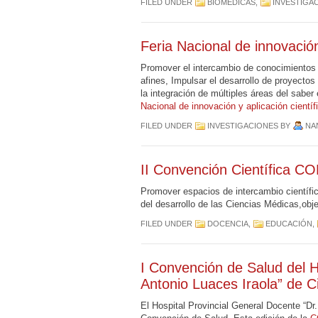
FILED UNDER
BIOMÉDICAS
,
INVESTIGA
Feria Nacional de innovació
Promover
el
intercambio
de
conocimientos
afines
,
Impulsar
el
desarrollo
de
proyectos
la integración de múltiples
áreas
del saber 
Nacional de innovación y aplicación cien
FILED UNDER
INVESTIGACIONES
BY
NA
II Convención Científica 
Promover
espacios
de
intercambio
científi
del
desarrollo
de las
Ciencias
Médicas
,obj
FILED UNDER
DOCENCIA
,
EDUCACIÓN
,
I Convención de Salud del H
Antonio Luaces Iraola” de C
El Hospital Provincial General Docente “Dr.