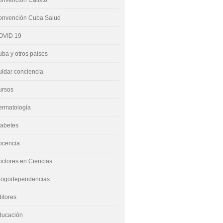
nvención Calixto
onvención Cuba Salud
OVID 19
ba y otros países
idar conciencia
ursos
ermatología
iabetes
ocencia
ctores en Ciencias
rogodependencias
itores
ducación