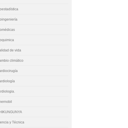
oestadística
oingeniería
iomédicas
ioquimica
lidad de vida
mbio climático
rdiocirugía
rdiología
rdiologia.
hernobil
HIKUNGUNYA
encia y Técnica