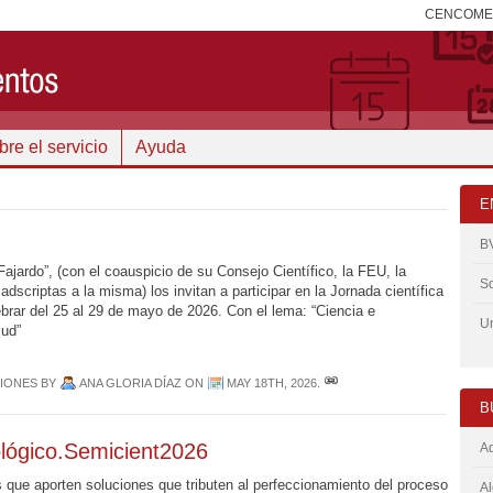
CENCOM
re el servicio
Ayuda
E
B
jardo”, (con el coauspicio de su Consejo Científico, la FEU, la
So
dscriptas a la misma) los invitan a participar en la Jornada científica
ebrar del 25 al 29 de mayo de 2026. Con el lema: “Ciencia e
Un
lud”
CIONES
BY
ANA GLORIA DÍAZ
ON
MAY 18TH, 2026
.
B
ológico.Semicient2026
Ad
s que aporten soluciones que tributen al perfeccionamiento del proceso
Al