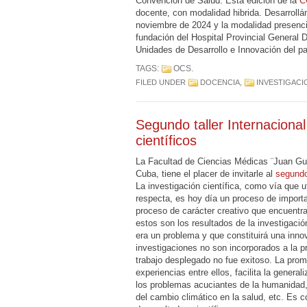
Convención de Salud. Esta edición de la
C
docente, con modalidad hibrida. Desarrollán
noviembre de 2024 y la modalidad presencia
fundación del Hospital Provincial General D
Unidades de Desarrollo e Innovación del pa
TAGS:
OCS
.
FILED UNDER
DOCENCIA
,
INVESTIGACI
Segundo taller Internacional
científicos
La Facultad de Ciencias Médicas ¨Juan Gu
Cuba, tiene el placer de invitarle al
segundo 
La investigación científica, como vía que u
respecta, es hoy día un proceso de importa
proceso de carácter creativo que encuentr
estos son los resultados de la investigació
era un problema y que constituirá una innov
investigaciones no son incorporados a la pr
trabajo desplegado no fue exitoso. La promo
experiencias entre ellos, facilita la genera
los problemas acuciantes de la humanidad,
del cambio climático en la salud, etc. Es c