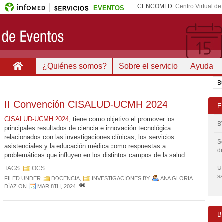
CENCOMED
Centro Virtual d
EVENTOS
¿Quiénes somos?
Sobre el servicio
Ayuda
II Convención CISALUD-UCMH 2024
E
CISALUD-UCMH 2024,
tiene como objetivo el promover los
B
principales resultados de ciencia e innovación tecnológica
relacionados con las investigaciones clínicas, los servicios
S
asistenciales y la educación médica como respuestas a
d
problemáticas que influyen en los distintos campos de la salud.
U
TAGS:
OCS
.
s
FILED UNDER
DOCENCIA
,
INVESTIGACIONES
BY
ANA GLORIA
DÍAZ
ON
MAR 8TH, 2024
.
B