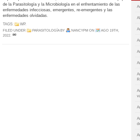
de la Parasitología y la Microbiología en el enfrentamiento de las
A
enfermedades infecciosas, emergentes, re-emergentes y las
enfermedades olvidadas.
A
TAGS:
WP
.
A
FILED UNDER
PARASITOLOGÍA
BY
NANCYPM
ON
AGO 19TH,
2022
.
A
A
A
A
R
A
v
A
A
d
A