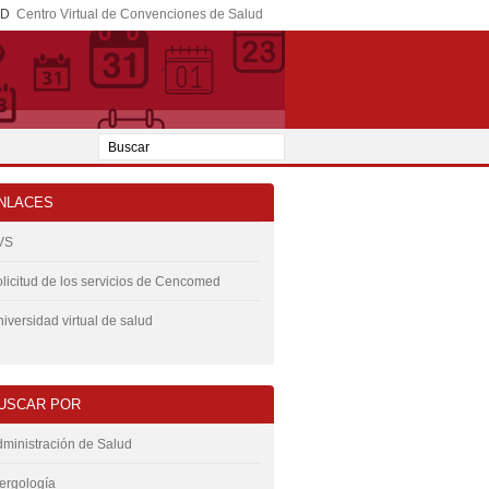
ED
Centro Virtual de Convenciones de Salud
NLACES
VS
licitud de los servicios de Cencomed
iversidad virtual de salud
USCAR POR
ministración de Salud
ergología