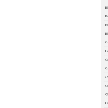
Bi
Bi
B
B
Ca
Ca
Ca
Ca
ca
C
C
Ci