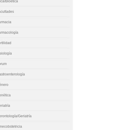
ica/Bioética
acultades
armacia
armacología
rtilidad
siología
órum
stroenterología
énero
enética
riatría
rontología/Geriatría
necobstetricia