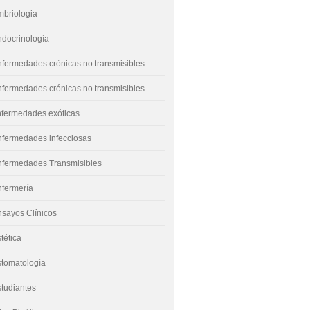
mbriologia
docrinología
fermedades crònicas no transmisibles
fermedades crónicas no transmisibles
nfermedades exóticas
nfermedades infecciosas
nfermedades Transmisibles
nfermería
sayos Clínicos
tética
stomatología
tudiantes