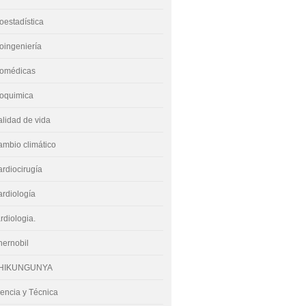
oestadística
oingeniería
iomédicas
ioquimica
lidad de vida
mbio climático
rdiocirugía
rdiología
rdiologia.
hernobil
HIKUNGUNYA
encia y Técnica