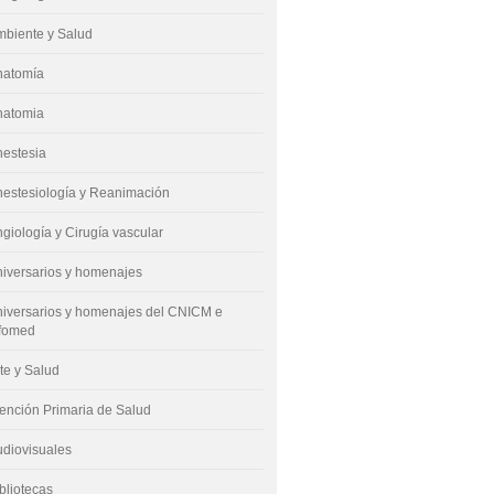
mbiente y Salud
natomía
natomia
nestesia
estesiología y Reanimación
giología y Cirugía vascular
iversarios y homenajes
iversarios y homenajes del CNICM e
nfomed
te y Salud
ención Primaria de Salud
diovisuales
bliotecas