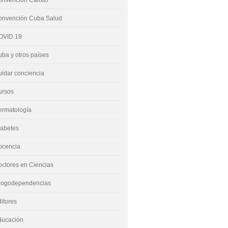
nvención Calixto
onvención Cuba Salud
OVID 19
ba y otros países
idar conciencia
ursos
ermatología
iabetes
ocencia
ctores en Ciencias
rogodependencias
itores
ducación