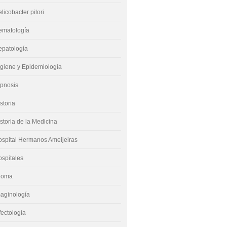
licobacter pilori
ematología
epatología
giene y Epidemiología
ipnosis
storia
storia de la Medicina
spital Hermanos Ameijeiras
spitales
dioma
aginología
fectología