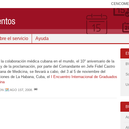
CENCOM
re el servicio
Ayuda
E
e la colaboración médica cubana en el mundo, el 10° aniversario de la
B
y de la proclamación, por parte del Comandante en Jefe Fidel Castro
ana de Medicina, se llevará a cabo, del 3 al 5 de noviembre del
So
ciones de La Habana, Cuba, el
I Encuentro Internacional de Graduados
ina
Un
ON
AGO 1ST, 2008
.
B
Ad
Al