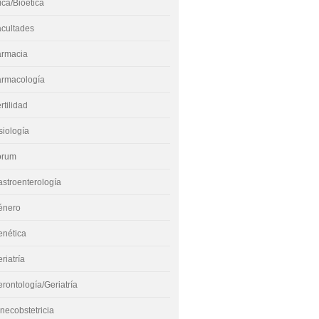
ica/Bioética
acultades
armacia
armacología
rtilidad
siología
órum
stroenterología
énero
enética
riatría
rontología/Geriatría
necobstetricia