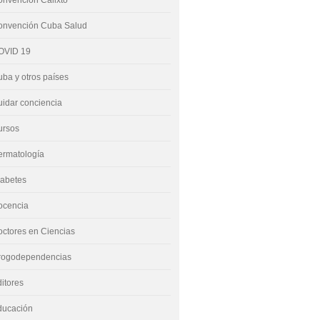
nvención Calixto
onvención Cuba Salud
OVID 19
ba y otros países
idar conciencia
ursos
ermatología
iabetes
ocencia
ctores en Ciencias
rogodependencias
itores
ducación