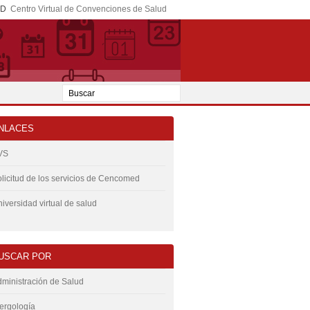
ED
Centro Virtual de Convenciones de Salud
NLACES
VS
licitud de los servicios de Cencomed
iversidad virtual de salud
USCAR POR
ministración de Salud
ergología