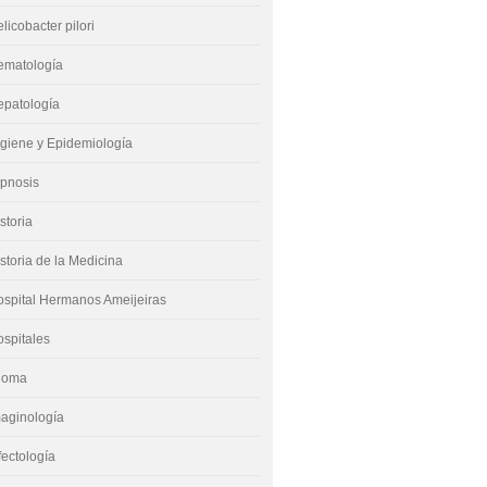
licobacter pilori
ematología
epatología
giene y Epidemiología
ipnosis
storia
storia de la Medicina
spital Hermanos Ameijeiras
spitales
dioma
aginología
fectología