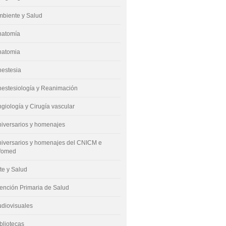
mbiente y Salud
natomía
natomia
nestesia
estesiología y Reanimación
giología y Cirugía vascular
iversarios y homenajes
iversarios y homenajes del CNICM e
nfomed
te y Salud
ención Primaria de Salud
diovisuales
bliotecas