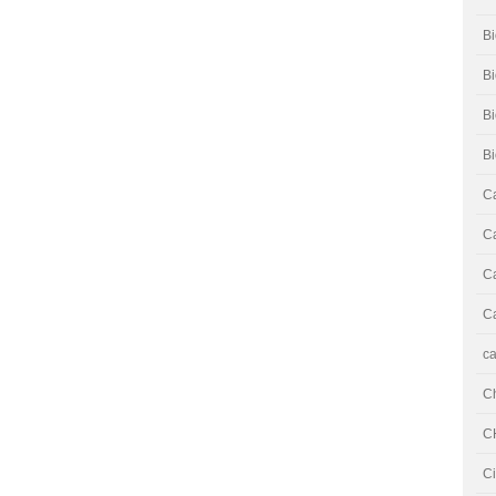
Bi
Bi
B
B
Ca
Ca
Ca
Ca
ca
C
C
Ci