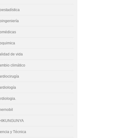
oestadística
oingeniería
iomédicas
ioquimica
lidad de vida
mbio climático
rdiocirugía
rdiología
rdiologia.
hernobil
HIKUNGUNYA
encia y Técnica