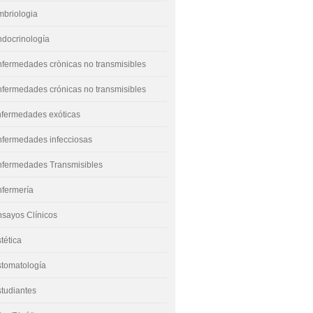
mbriologia
docrinología
fermedades crònicas no transmisibles
fermedades crónicas no transmisibles
nfermedades exóticas
nfermedades infecciosas
nfermedades Transmisibles
nfermería
sayos Clínicos
tética
stomatología
tudiantes