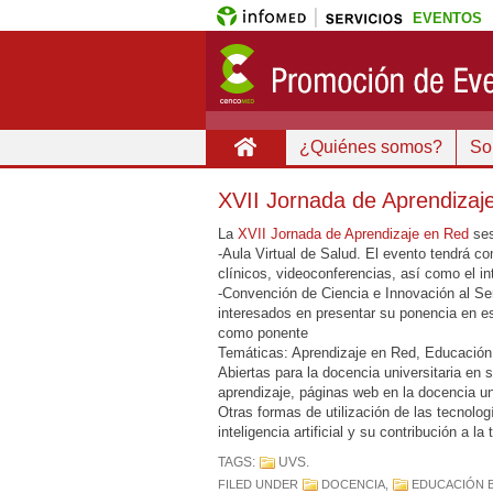
EVENTOS
¿Quiénes somos?
Sob
XVII Jornada de Aprendizaj
La
XVII Jornada de Aprendizaje en Red
ses
-Aula Virtual de Salud. El evento tendrá 
clínicos, videoconferencias, así como el i
-Convención de Ciencia e Innovación al S
interesados en presentar su ponencia en est
como ponente
Temáticas: Aprendizaje en Red, Educación
Abiertas para la docencia universitaria en 
aprendizaje, páginas web en la docencia univ
Otras formas de utilización de las tecnolo
inteligencia artificial y su contribución a la
TAGS:
UVS
.
FILED UNDER
DOCENCIA
,
EDUCACIÓN