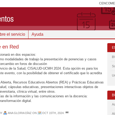
CENCOM
re el servicio
Ayuda
e en Red
E
ionará en dos espacios:
B
como modalidades de trabajo la presentación de ponencias y casos
ntercambio en foros de discusión
So
ervicio de la Salud, CISALUD-UCMH 2024. Esta opción es para los
e evento, con la posibilidad de obtener el certificado que lo acredita
Un
 Abierta, Recursos Educativos Abiertos (REA) y Prácticas Educativas
salud, cápsulas educativas, presentaciones interactivas objetos de
ersitaria, clínica virtual, entre otros.
B
gías de la información y las comunicaciones en la docencia:
 transformación digital.
Ad
BY
ANA GLORIA DÍAZ
ON
OCT 15TH, 2024
.
Al