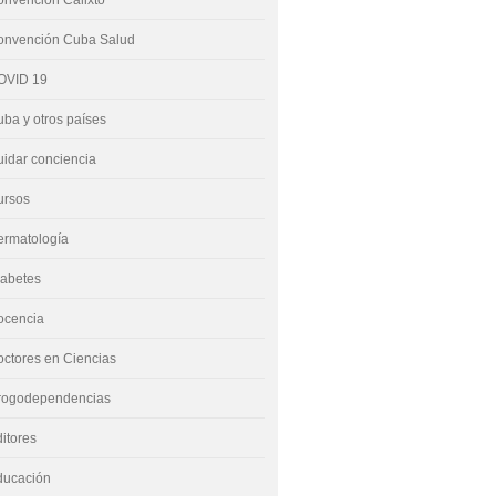
nvención Calixto
onvención Cuba Salud
OVID 19
ba y otros países
idar conciencia
ursos
ermatología
iabetes
ocencia
ctores en Ciencias
rogodependencias
itores
ducación