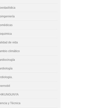
oestadística
oingeniería
iomédicas
ioquimica
lidad de vida
mbio climático
rdiocirugía
rdiología
rdiologia.
hernobil
HIKUNGUNYA
encia y Técnica