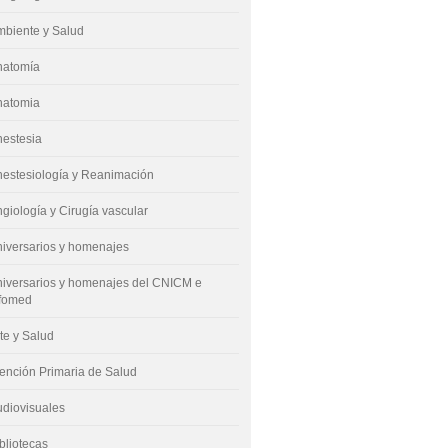
mbiente y Salud
natomía
natomia
nestesia
estesiología y Reanimación
giología y Cirugía vascular
iversarios y homenajes
iversarios y homenajes del CNICM e
nfomed
te y Salud
ención Primaria de Salud
diovisuales
bliotecas