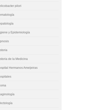
licobacter pilori
ematología
epatología
giene y Epidemiología
ipnosis
storia
storia de la Medicina
spital Hermanos Ameijeiras
spitales
dioma
aginología
fectología