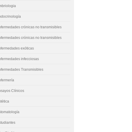
mbriologia
docrinología
fermedades crònicas no transmisibles
fermedades crónicas no transmisibles
nfermedades exóticas
nfermedades infecciosas
nfermedades Transmisibles
nfermería
sayos Clínicos
tética
stomatología
tudiantes