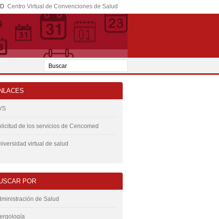
ED
Centro Virtual de Convenciones de Salud
NLACES
VS
licitud de los servicios de Cencomed
iversidad virtual de salud
USCAR POR
ministración de Salud
ergología