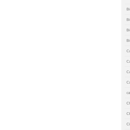
Bi
Bi
B
B
Ca
Ca
Ca
Ca
ca
C
C
Ci