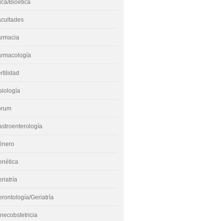
ica/Bioética
acultades
armacia
armacología
rtilidad
siología
órum
stroenterología
énero
enética
riatría
rontología/Geriatría
necobstetricia