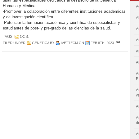
distintas especialidades dedicados al desarrollo de la Genética
Humana y Médica.
A
-Promover la colaboración entre diferentes instituciones académicas
y de investigación científica.
A
-Potenciar la formación académica y científica de especialistas y
estudiantes de post- y pre-grado de las ciencias de la salud.
A
TAGS:
OCS
.
A
FILED UNDER
GENÉTICA
BY
IVETTECM
ON
FEB 8TH, 2023
.
A
A
A
R
A
v
A
A
d
A