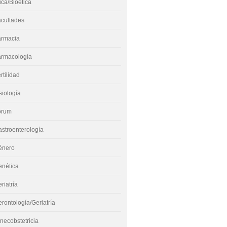
ica/Bioética
acultades
armacia
armacología
rtilidad
siología
órum
stroenterología
énero
enética
riatría
rontología/Geriatría
necobstetricia