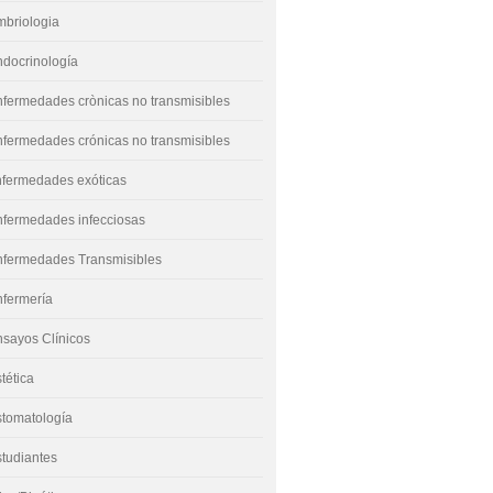
mbriologia
docrinología
fermedades crònicas no transmisibles
fermedades crónicas no transmisibles
nfermedades exóticas
nfermedades infecciosas
nfermedades Transmisibles
nfermería
sayos Clínicos
tética
stomatología
tudiantes