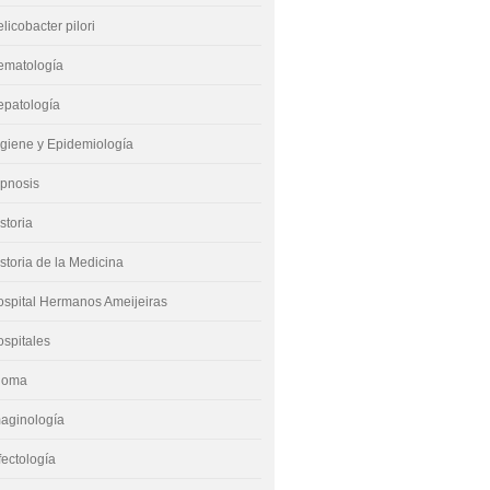
licobacter pilori
ematología
epatología
giene y Epidemiología
ipnosis
storia
storia de la Medicina
spital Hermanos Ameijeiras
spitales
dioma
aginología
fectología