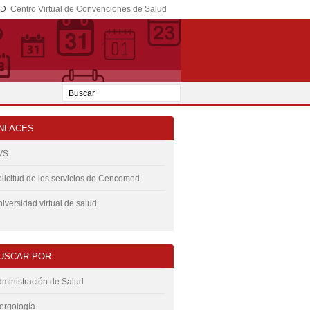
ED
Centro Virtual de Convenciones de Salud
NLACES
VS
licitud de los servicios de Cencomed
iversidad virtual de salud
USCAR POR
ministración de Salud
ergología