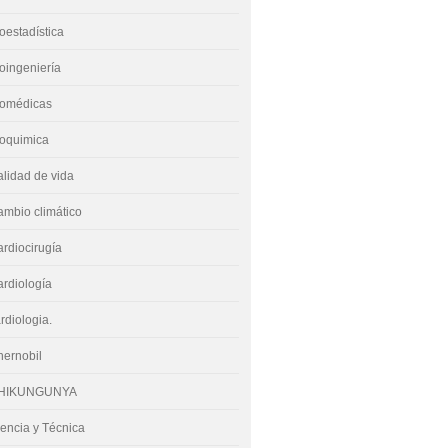
oestadística
oingeniería
iomédicas
ioquimica
lidad de vida
mbio climático
rdiocirugía
rdiología
rdiologia.
hernobil
HIKUNGUNYA
encia y Técnica