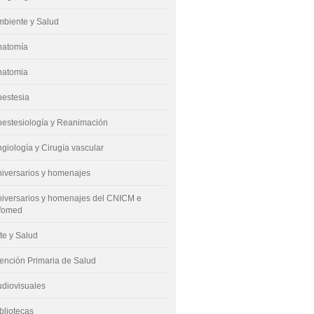
mbiente y Salud
natomía
natomia
nestesia
estesiología y Reanimación
giología y Cirugía vascular
iversarios y homenajes
iversarios y homenajes del CNICM e
nfomed
te y Salud
ención Primaria de Salud
diovisuales
bliotecas