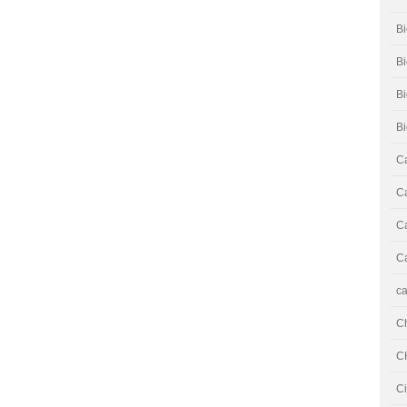
Bi
Bi
B
B
Ca
Ca
Ca
Ca
ca
C
C
Ci