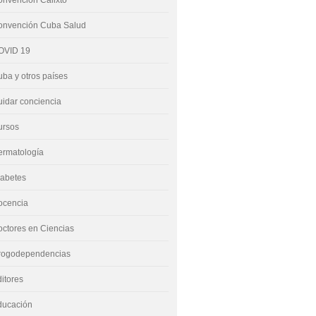
nvención Calixto
onvención Cuba Salud
OVID 19
ba y otros países
idar conciencia
ursos
ermatología
iabetes
ocencia
ctores en Ciencias
rogodependencias
itores
ducación