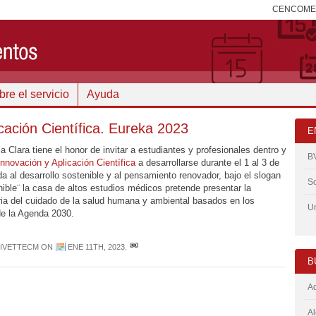
CENCOM
re el servicio
Ayuda
icación Científica. Eureka 2023
E
 Clara tiene el honor de invitar a estudiantes y profesionales dentro y
B
 Innovación y Aplicación Científica
a desarrollarse durante el 1 al 3 de
a al desarrollo sostenible y al pensamiento renovador, bajo el slogan
So
nible¨ la casa de altos estudios médicos pretende presentar la
ia del cuidado de la salud humana y ambiental basados en los
Un
de la Agenda 2030.
IVETTECM
ON
ENE 11TH, 2023
.
B
Ad
Al