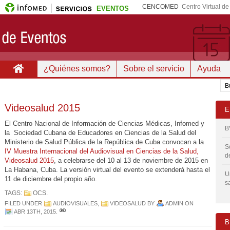
CENCOMED
Centro Virtual d
EVENTOS
¿Quiénes somos?
Sobre el servicio
Ayuda
Videosalud 2015
E
El Centro Nacional de Información de Ciencias Médicas, Infomed y
B
la Sociedad Cubana de Educadores en Ciencias de la Salud del
Ministerio de Salud Pública de la República de Cuba convocan a la
S
IV Muestra Internacional del Audiovisual en Ciencias de la Salud,
d
Videosalud 2015
, a celebrarse del 10 al 13 de noviembre de 2015 en
La Habana, Cuba. La versión virtual del evento se extenderá hasta el
U
11 de diciembre del propio año.
s
TAGS:
OCS
.
FILED UNDER
AUDIOVISUALES
,
VIDEOSALUD
BY
ADMIN
ON
ABR 13TH, 2015
.
B