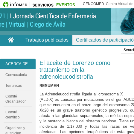
CENCOMED
Centro Virtual d
EVENTOS
Trabajos publicados
Certificados de participaci
El aceite de Lorenzo como
ACERCA DE
tratamiento en la
Convocatoria
adrenoleucodistrofia
Temáticas
RESUMEN
La Adrenoleucodistrofia ligada al cromosoma X
Comité
(ALD-X) es causada por mutaciones en el gen ABC
Organizador
que se encuentra en el brazo largo del cromosoma 2
Xq28 es un grave trastorno genético progresivo, q
Comité
afecta a las glándulas suprarrenales, la médula espin
científico
y la sustancia blanca del sistema nervioso. Tiene u
incidencia de 1:17,000 y todas las razas se v
Organizan y
afectadas. Las opciones terapéuticas de esta gra
auspician