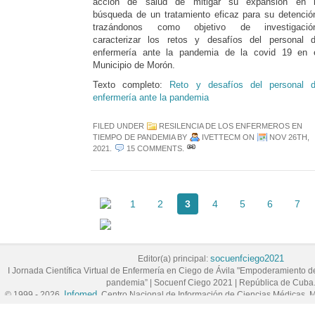
acción de salud de mitigar su expansión en 
búsqueda de un tratamiento eficaz para su detenció
trazándonos como objetivo de investigació
caracterizar los retos y desafíos del personal 
enfermería ante la pandemia de la covid 19 en 
Municipio de Morón.
Texto completo:
Reto y desafíos del personal 
enfermería ante la pandemia
FILED UNDER
RESILENCIA DE LOS ENFERMEROS EN
TIEMPO DE PANDEMIA
BY
IVETTECM
ON
NOV 26TH,
2021
.
15 COMMENTS
.
1
2
3
4
5
6
7
socuenfciego2021
Editor(a) principal:
I Jornada Científica Virtual de Enfermería en Ciego de Ávila "Empoderamiento 
pandemia”
|
Socuenf Ciego 2021
|
República de Cuba
Infomed
© 1999 - 2026,
, Centro Nacional de Información de Ciencias Médicas, M