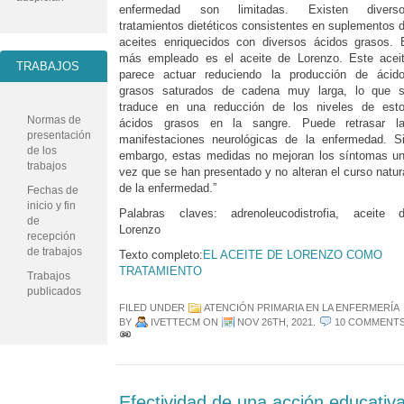
enfermedad son limitadas. Existen divers
tratamientos dietéticos consistentes en suplementos 
aceites enriquecidos con diversos ácidos grasos. 
más empleado es el aceite de Lorenzo. Este acei
TRABAJOS
parece actuar reduciendo la producción de ácid
grasos saturados de cadena muy larga, lo que 
traduce en una reducción de los niveles de est
Normas de
ácidos grasos en la sangre. Puede retrasar l
presentación
manifestaciones neurológicas de la enfermedad. S
de los
embargo, estas medidas no mejoran los síntomas u
trabajos
vez que se han presentado y no alteran el curso natur
de la enfermedad.”
Fechas de
inicio y fin
Palabras claves: adrenoleucodistrofia, aceite 
de
Lorenzo
recepción
de trabajos
Texto completo:
EL ACEITE DE LORENZO COMO
TRATAMIENTO
Trabajos
publicados
FILED UNDER
ATENCIÓN PRIMARIA EN LA ENFERMERÍA
BY
IVETTECM
ON
NOV 26TH, 2021
.
10 COMMENT
Efectividad de una acción educativ