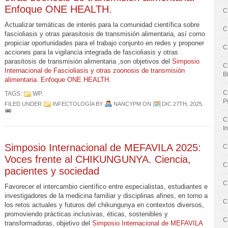
Enfoque ONE HEALTH.
C
Actualizar temáticas de interés para la comunidad científica sobre
C
fascioliasis y otras parasitosis de transmisión alimentaria, así como
propiciar oportunidades para el trabajo conjunto en redes y proponer
C
acciones para la vigilancia integrada de fascioliasis y otras
parasitosis de transmisión alimentaria ,son objetivos del
Simposio
C
Internacional de Fascioliasis y otras zoonosis de transmisión
B
alimentaria. Enfoque ONE HEALTH.
C
TAGS:
WP
.
P
FILED UNDER
INFECTOLOGÍA
BY
NANCYPM
ON
DIC 27TH, 2025
.
C
I
Simposio Internacional de MEFAVILA 2025:
C
Voces frente al CHIKUNGUNYA. Ciencia,
C
pacientes y sociedad
C
Favorecer el intercambio científico entre especialistas, estudiantes e
investigadores de la medicina familiar y disciplinas afines, en torno a
C
los retos actuales y futuros del chikungunya en contextos diversos,
promoviendo prácticas inclusivas, éticas, sostenibles y
C
transformadoras, objetivo del
Simposio Internacional de MEFAVILA