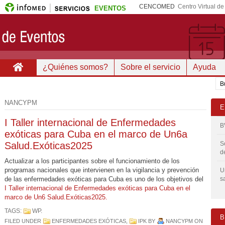
CENCOMED
Centro Virtual d
EVENTOS
¿Quiénes somos?
Sobre el servicio
Ayuda
NANCYPM
E
I Taller internacional de Enfermedades
B
exóticas para Cuba en el marco de Un6a
Salud.Exóticas2025
S
d
Actualizar a los participantes sobre el funcionamiento de los
programas nacionales que intervienen en la vigilancia y prevención
U
de las enfermedades exóticas para Cuba es uno de los objetivos del
s
I Taller internacional de Enfermedades exóticas para Cuba en el
marco de Un6 Salud.Exóticas2025.
TAGS:
WP
.
B
FILED UNDER
ENFERMEDADES EXÓTICAS
,
IPK
BY
NANCYPM
ON