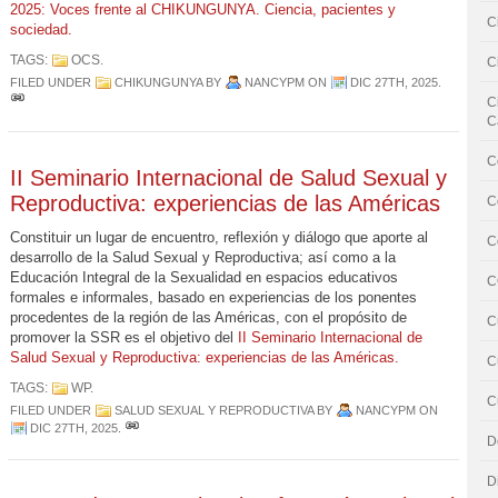
2025: Voces frente al CHIKUNGUNYA. Ciencia, pacientes y
C
sociedad.
TAGS:
OCS
.
C
FILED UNDER
CHIKUNGUNYA
BY
NANCYPM
ON
DIC 27TH, 2025
.
C
C
C
II Seminario Internacional de Salud Sexual y
Reproductiva: experiencias de las Américas
C
Constituir un lugar de encuentro, reflexión y diálogo que aporte al
C
desarrollo de la Salud Sexual y Reproductiva; así como a la
Educación Integral de la Sexualidad en espacios educativos
C
formales e informales, basado en experiencias de los ponentes
procedentes de la región de las Américas, con el propósito de
C
promover la SSR es el objetivo del
II Seminario Internacional de
Salud Sexual y Reproductiva: experiencias de las Américas.
C
TAGS:
WP
.
C
FILED UNDER
SALUD SEXUAL Y REPRODUCTIVA
BY
NANCYPM
ON
DIC 27TH, 2025
.
D
D