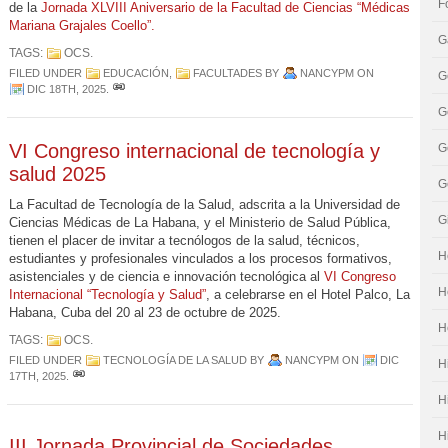
F
de la
Jornada XLVIII Aniversario de la Facultad de Ciencias “Médicas
Mariana Grajales Coello”.
G
TAGS:
OCS
.
FILED UNDER
EDUCACIÓN
,
FACULTADES
BY
NANCYPM
ON
G
DIC 18TH, 2025
.
G
VI Congreso internacional de tecnología y
G
salud 2025
G
La Facultad de Tecnología de la Salud, adscrita a la Universidad de
G
Ciencias Médicas de La Habana, y el Ministerio de Salud Pública,
tienen el placer de invitar a tecnólogos de la salud, técnicos,
H
estudiantes y profesionales vinculados a los procesos formativos,
asistenciales y de ciencia e innovación tecnológica al
VI Congreso
H
Internacional “Tecnología y Salud”
, a celebrarse en el Hotel Palco, La
Habana, Cuba del 20 al 23 de octubre de 2025.
H
TAGS:
OCS
.
FILED UNDER
TECNOLOGÍA DE LA SALUD
BY
NANCYPM
ON
DIC
H
17TH, 2025
.
H
H
III Jornada Provincial de Sociedades