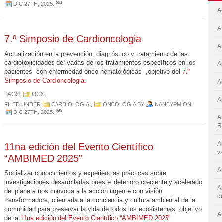
DIC 27TH, 2025
.
A
A
7.º Simposio de Cardioncologia
A
Actualización en la prevención, diagnóstico y tratamiento de las
cardiotoxicidades derivadas de los tratamientos específicos en los
A
pacientes con enfermedad onco-hematológicas ,objetivo del
7.º
Simposio de Cardioncologia.
A
TAGS:
OCS
.
A
FILED UNDER
CARDIOLOGIA.
,
ONCOLOGÍA
BY
NANCYPM
ON
DIC 27TH, 2025
.
A
R
A
11na edición del Evento Científico
v
“AMBIMED 2025”
A
Socializar conocimientos y experiencias prácticas sobre
investigaciones desarrolladas pues el deterioro creciente y acelerado
A
del planeta nos convoca a la acción urgente con visión
d
transformadora, orientada a la conciencia y cultura ambiental de la
comunidad para preservar la vida de todos los ecosistemas ,objetivo
A
de la
11na edición del Evento Científico “AMBIMED 2025”