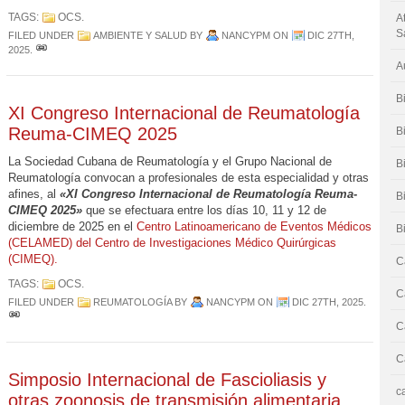
TAGS:
OCS
.
A
S
FILED UNDER
AMBIENTE Y SALUD
BY
NANCYPM
ON
DIC 27TH,
2025
.
A
B
XI Congreso Internacional de Reumatología
Reuma-CIMEQ 2025
B
La Sociedad Cubana de Reumatología y el Grupo Nacional de
B
Reumatología convocan a profesionales de esta especialidad y otras
afines, al
«XI Congreso Internacional de Reumatología Reuma-
B
CIMEQ 2025»
que se efectuara entre los días 10, 11 y 12 de
diciembre de 2025 en el
Centro Latinoamericano de Eventos Médicos
B
(CELAMED) del Centro de Investigaciones Médico Quirúrgicas
(CIMEQ).
C
TAGS:
OCS
.
C
FILED UNDER
REUMATOLOGÍA
BY
NANCYPM
ON
DIC 27TH, 2025
.
C
C
Simposio Internacional de Fascioliasis y
c
otras zoonosis de transmisión alimentaria.