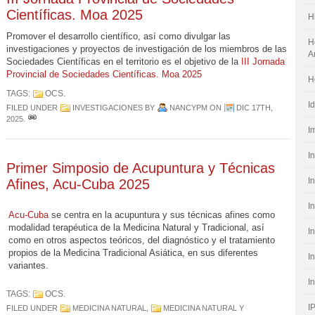
Científicas. Moa 2025
H
Promover el desarrollo científico, así como divulgar las
H
investigaciones y proyectos de investigación de los miembros de las
A
Sociedades Científicas en el territorio es el objetivo de la
III Jornada
Provincial de Sociedades Científicas. Moa 2025
H
TAGS:
OCS
.
I
FILED UNDER
INVESTIGACIONES
BY
NANCYPM
ON
DIC 17TH,
2025
.
I
I
Primer Simposio de Acupuntura y Técnicas
I
Afines, Acu-Cuba 2025
I
Acu-Cuba
se centra en la acupuntura y sus técnicas afines como
modalidad terapéutica de la Medicina Natural y Tradicional, así
I
como en otros aspectos teóricos, del diagnóstico y el tratamiento
propios de la Medicina Tradicional Asiática, en sus diferentes
I
variantes.
I
TAGS:
OCS
.
I
FILED UNDER
MEDICINA NATURAL
,
MEDICINA NATURAL Y