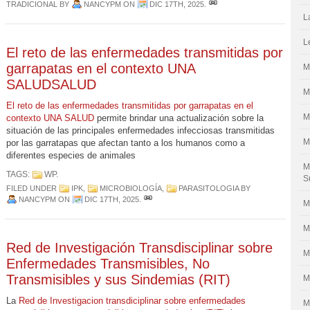
TRADICIONAL
BY
NANCYPM
ON
DIC 17TH, 2025
.
L
L
El reto de las enfermedades transmitidas por
garrapatas en el contexto UNA
M
SALUDSALUD
M
El reto de las enfermedades transmitidas por garrapatas en el
M
contexto UNA SALUD
permite brindar una actualización sobre la
situación de las principales enfermedades infecciosas transmitidas
M
por las garratapas que afectan tanto a los humanos como a
diferentes especies de animales
M
TAGS:
WP
.
S
FILED UNDER
IPK
,
MICROBIOLOGÍA
,
PARASITOLOGIA
BY
NANCYPM
ON
DIC 17TH, 2025
.
M
M
Red de Investigación Transdisciplinar sobre
M
Enfermedades Transmisibles, No
Transmisibles y sus Sindemias (RIT)
M
La
Red de Investigacion transdiciplinar sobre enfermedades
M