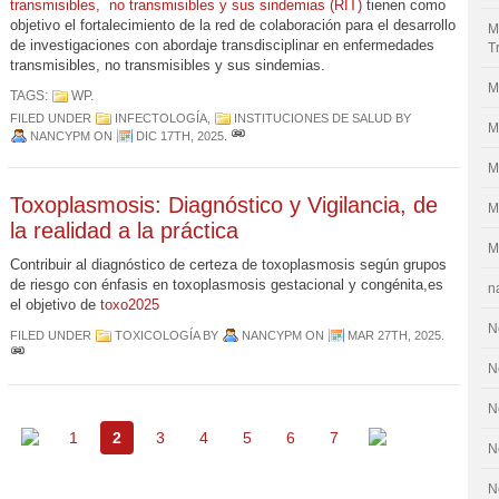
transmisibles, no transmisibles y sus sindemias (RIT)
tienen como
objetivo el fortalecimiento de la red de colaboración para el desarrollo
M
de investigaciones con abordaje transdisciplinar en enfermedades
T
transmisibles, no transmisibles y sus sindemias.
M
TAGS:
WP
.
FILED UNDER
INFECTOLOGÍA
,
INSTITUCIONES DE SALUD
BY
M
NANCYPM
ON
DIC 17TH, 2025
.
M
Toxoplasmosis: Diagnóstico y Vigilancia, de
M
la realidad a la práctica
M
Contribuir al diagnóstico de certeza de toxoplasmosis según grupos
de riesgo con énfasis en toxoplasmosis gestacional y congénita,es
n
el objetivo de
toxo2025
N
FILED UNDER
TOXICOLOGÍA
BY
NANCYPM
ON
MAR 27TH, 2025
.
N
N
1
2
3
4
5
6
7
N
N