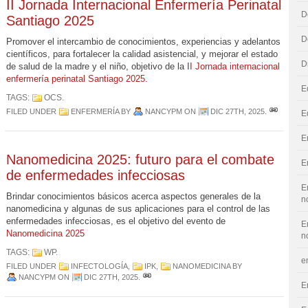
II Jornada Internacional Enfermería Perinatal
D
Santiago 2025
D
Promover el intercambio de conocimientos, experiencias y adelantos
científicos, para fortalecer la calidad asistencial, y mejorar el estado
D
de salud de la madre y el niño, objetivo de la I
I Jornada internacional
enfermería perinatal Santiago 2025.
E
TAGS:
OCS
.
FILED UNDER
ENFERMERÍA
BY
NANCYPM
ON
DIC 27TH, 2025
.
E
E
Nanomedicina 2025: futuro para el combate
E
de enfermedades infecciosas
E
Brindar conocimientos básicos acerca aspectos generales de la
n
nanomedicina y algunas de sus aplicaciones para el control de las
enfermedades infecciosas, es el objetivo del evento de
E
Nanomedicina 2025
n
TAGS:
WP
.
e
FILED UNDER
INFECTOLOGÍA
,
IPK
,
NANOMEDICINA
BY
NANCYPM
ON
DIC 27TH, 2025
.
E