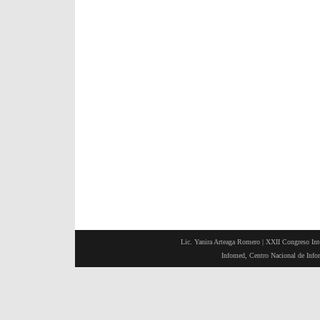
Lic. Yanira Arteaga Romero |
XXII Congreso Inte
Infomed, Centro Nacional de Inf