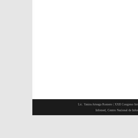
Lic. Yanira Arteaga Romero |
XXII Congreso Inte
Infomed, Centro Nacional de Inf