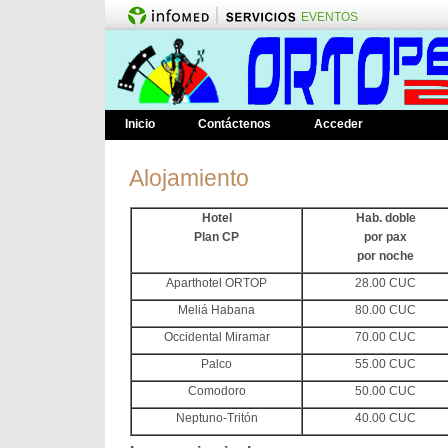
EVENTOS
Inicio
Contáctenos
Acceder
Alojamiento
Hotel
Hab. doble
Plan CP
por pax
por noche
Aparthotel ORTOP
28.00 CUC
Meliá Habana
80.00 CUC
Occidental Miramar
70.00 CUC
Palco
55.00 CUC
Comodoro
50.00 CUC
Neptuno-Tritón
40.00 CUC