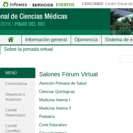
CENCOMED
Centro Virtual d
EVENTOS
Información general
Oponencia
Sistema de 
Sobre la jornada virtual
MENÚ
Salones Fórum Virtual
Atención Primaria de Salud
Convocatoria
Ciencias Quirúrgicas
Organizan y
Auspician
Medicina Interna I
Medicina Interna II
Comité
Organizador
Pediatría
Corte Educativo
Comité
Científico