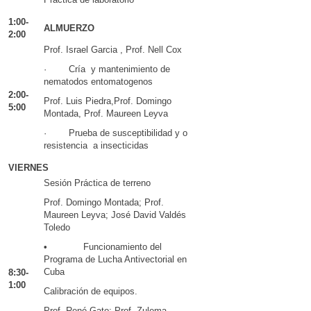
1:00-
ALMUERZO
2:00
Prof. Israel Garcia , Prof. Nell Cox
· Cría y mantenimiento de
nematodos entomatogenos
2:00-
Prof. Luis Piedra,Prof. Domingo
5:00
Montada, Prof. Maureen Leyva
· Prueba de susceptibilidad y o
resistencia a insecticidas
VIERNES
Sesión Práctica de terreno
Prof. Domingo Montada; Prof.
Maureen Leyva; José David Valdés
Toledo
•
Funcionamiento del
Programa de Lucha Antivectorial en
Cuba
8:30-
1:00
Calibración de equipos.
Prof. René Gato; Prof. Zulema