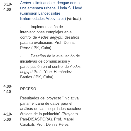
Aedes
: eliminando el dengue como
3:10-
una amenaza urbana. Linda S. Lloyd
4:00
(Comisión Lancet sobre
Enfermedades Arbovirales)
(virtual)
.
· Implementación de
intervenciones complejas en el
control de
Aedes aegypti
: desafíos
para su evaluación. Prof. Dennis
Pérez (IPK, Cuba).
· Desafíos de la evaluación de
iniciativas de comunicación y
participación en el control de
Aedes
aegypti
Prof. Yisel Hernández
Barrios (IPK, Cuba).
4:00-
RECESO
4:10
Resultados del proyecto “Iniciativa
panamericana de datos para el
análisis de las inequidades raciales/
étnicas de la población” (Proyecto
4:10-
Pan-DISASPORA). Prof. Mabel
5:00
Carabalí, Prof. Dennis Pérez