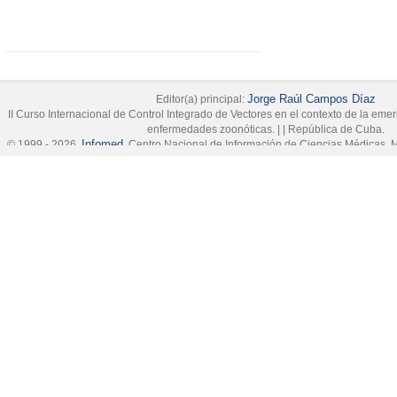
Jorge Raúl Campos Díaz
Editor(a) principal:
II Curso Internacional de Control Integrado de Vectores en el contexto de la em
enfermedades zoonóticas.
|
|
República de Cuba.
Infomed
© 1999 - 2026,
, Centro Nacional de Información de Ciencias Médicas, M