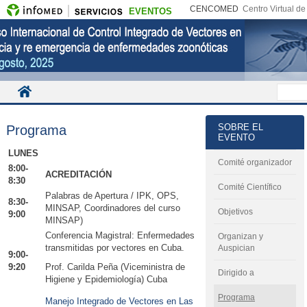
CENCOMED
Centro Virtual d
EVENTOS
SOBRE EL
Programa
EVENTO
LUNES
Comité organizador
8:00-
ACREDITACIÓN
8:30
Comité Científico
Palabras de Apertura / IPK, OPS,
8:30-
MINSAP, Coordinadores del curso
Objetivos
9:00
MINSAP)
Conferencia Magistral: Enfermedades
Organizan y
transmitidas por vectores en Cuba.
Auspician
9:00-
9:20
Prof. Carilda Peña (Viceministra de
Dirigido a
Higiene y Epidemiología) Cuba
Programa
Manejo Integrado de Vectores en Las