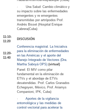
· Una Salud: Cambio climático y
su impacto sobre las enfermedades
emergentes y re emergentes
transmitidas por artrópodos Prof.
Andrés Bisset (Hospital Enrique
Cabrera(Cuba)
11:10-
DISCUSIÓN
11:20
Conferencia magistral. La Iniciativa
para la eliminación de enfermedades
11:20-
en las Américas y el aporte del
11:40
Manejo Integrado de Vectores (Dra.
Martha Saboyá OPS)
(virtual)
Panel: El MIV como pilar
fundamental en la eliminación de
ETVs y el abordaje de ETVs
desatendidas. Prof. Carlos Granados
Echegoyen, México, Prof. Ariamys
Companioni, IPK, Cuba)
·
Aportes de la vigilancia
entomológica y las medidas de
control vectorial para acelerar la