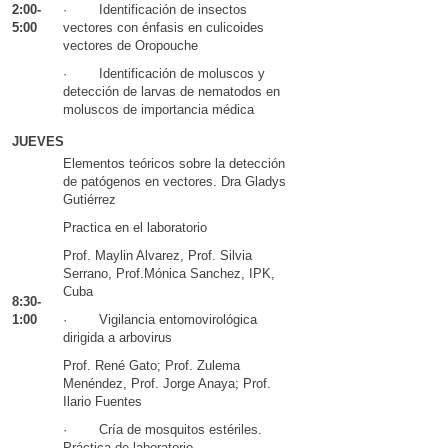
2:00-
· Identificación de insectos
5:00
vectores con énfasis en culicoides
vectores de Oropouche
· Identificación de moluscos y
detección de larvas de nematodos en
moluscos de importancia médica
JUEVES
Elementos teóricos sobre la detección
de patógenos en vectores. Dra Gladys
Gutiérrez
Practica en el laboratorio
Prof. Maylin Alvarez, Prof. Silvia
Serrano, Prof.Mónica Sanchez, IPK,
Cuba
8:30-
1:00
· Vigilancia entomovirológica
dirigida a arbovirus
Prof. René Gato; Prof. Zulema
Menéndez, Prof. Jorge Anaya; Prof.
Ilario Fuentes
· Cría de mosquitos estériles.
Práctica de laboratorio