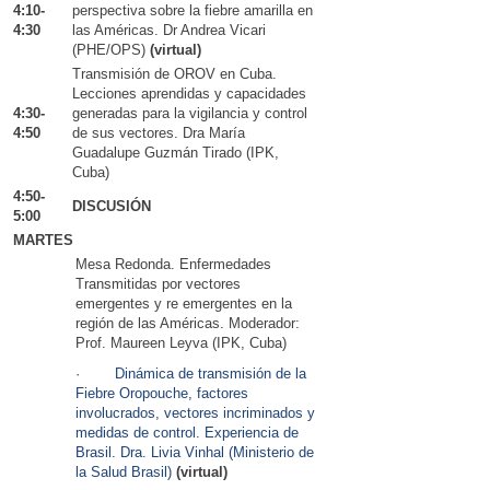
4:10-
perspectiva sobre la fiebre amarilla en
4:30
las Américas. Dr Andrea Vicari
(PHE/OPS)
(virtual)
Transmisión de OROV en Cuba.
Lecciones aprendidas y capacidades
4:30-
generadas para la vigilancia y control
4:50
de sus vectores. Dra María
Guadalupe Guzmán Tirado (IPK,
Cuba)
4:50-
DISCUSIÓN
5:00
MARTES
Mesa Redonda. Enfermedades
Transmitidas por vectores
emergentes y re emergentes en la
región de las Américas. Moderador:
Prof. Maureen Leyva (IPK, Cuba)
·
Dinámica de transmisión de la
Fiebre Oropouche, factores
involucrados, vectores incriminados y
medidas de control. Experiencia de
Brasil. Dra. Livia Vinhal (Ministerio de
la Salud Brasil)
(virtual)