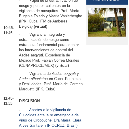
· Papel de la estratificación de
riesgo y puntos calientes en la
vigilancia de mosquitos. Prof. María
Eugenia Toledo y Veerle Vanlerberghe
(IPK, Cuba; ITM de Amberes,
Bélgica)
(virtual)
10:45-
11:45
· Vigilancia integrada y
estratificación de riesgo como
estrategia fundamental para orientar
las intervenciones de control del
Aedes aegypti. Experiencia de
México Prof. Fabián Correa Morales
(CENAPRECE/MEX)
(virtual)
· Vigilancia de
Aedes aegypti
y
Aedes albopictus
en Cuba. Fortalezas
y Debilidades. Prof. María del Carmen
Marquetti (IPK, Cuba)
11:45-
DISCUSION
11:55
·
Aportes a la vigilancia de
Culicoides ante la re emergencia del
virus de Oropouche. Dra María Clara
Alves Santarém (FIOCRUZ, Brasil)