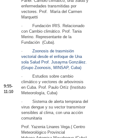
Panel: Cambio climático, una Salud y
enfermedades transmitidas por
vectores. Prof. María del Carmen
Marquetti
· Fundación IRIS. Relacionado
con Cambio climático. Prof. Tania
Merino. Representante de la
Fundación (Cuba).
·
Zoonosis de trasmisión
vectorial desde el enfoque de Una
sola Salud Prof. Jusayma González.
(Grupo Zoonosis, MINSAP, Cuba)
· Estudios sobre cambio
climático y vectores de arbovirosis
9:55-
en Cuba. Prof. Paulo Ortíz (Instituto
11:10
Meteorología, Cuba)
· Sistema de alerta temprana del
virus dengue y su vector transmisor
sensibles al clima, con una acción
comunitaria
Prof. Yazenia Linares Vega.( Centro
Meteorológico Provincial
Habana-Artemisa-Mayabeque (Cuba)