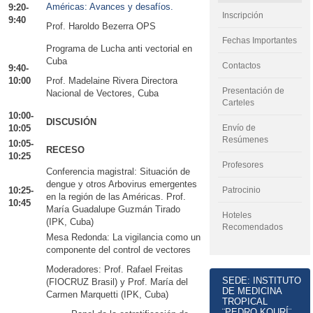
Américas: Avances y desafíos.
9:20-
Inscripción
9:40
Prof. Haroldo Bezerra OPS
Fechas Importantes
Programa de Lucha anti vectorial en
Cuba
Contactos
9:40-
10:00
Prof. Madelaine Rivera Directora
Presentación de
Nacional de Vectores, Cuba
Carteles
10:00-
DISCUSIÓN
10:05
Envío de
Resúmenes
10:05-
RECESO
10:25
Profesores
Conferencia magistral: Situación de
dengue y otros Arbovirus emergentes
10:25-
Patrocinio
en la región de las Américas. Prof.
10:45
María Guadalupe Guzmán Tirado
Hoteles
(IPK, Cuba)
Recomendados
Mesa Redonda: La vigilancia como un
componente del control de vectores
Moderadores: Prof. Rafael Freitas
SEDE: INSTITUTO
(FIOCRUZ Brasil) y Prof. María del
DE MEDICINA
Carmen Marquetti (IPK, Cuba)
TROPICAL
¨PEDRO KOURÍ¨