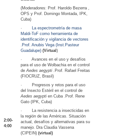
(Moderadores: Prof. Haroldo Bezerra ,
OPS y Prof. Domingo Montada, IPK,
Cuba)
·
La espectrometría de masa
Maldi-ToF como herramienta de
identificación y vigilancia de vectores
.Prof. Anubis Vega (Inst.Pasteur
Guadalupe)
(Virtual
)
· Avances en el uso y desafíos
para el uso de Wolbachia en el control
de
Aedes aegypti .
Prof. Rafael Freitas
(FIOCRUZ, Brasil)
· Progresos y retos para el uso
del Insecto Estéril en el control de
Aedes aegypti
en Cuba .Prof. Rene
Gato (IPK, Cuba)
· La resistencia a insecticidas en
la región de las Américas. Situación
2:00-
actual, desafíos y alternativas para su
4:00
manejo. Dra Claudia Vassena
(CIPEIN)
(virtual)