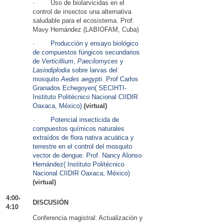
· Uso de biolarvicidas en el
control de insectos una alternativa
saludable para el ecosistema. Prof.
Mavy Hernández (LABIOFAM, Cuba)
·
Producción y ensayo biológico
de compuestos fúngicos secundarios
de
Verticillium
,
Paecilomyces
y
Lasiodiplodia
sobre larvas del
mosquito
Aedes aegypti
. Prof Carlos
Granados Echegoyen( SECIHTI-
Instituto Politécnico Nacional CIIDIR
Oaxaca, México)
(virtual)
·
Potencial insecticida de
compuestos químicos naturales
extraídos de flora nativa acuática y
terrestre en el control del mosquito
vector de dengue. Prof. Nancy Alonso
Hernández( Instituto Politécnico
Nacional CIIDIR Oaxaca, México)
(virtual)
4:00-
DISCUSIÓN
4:10
Conferencia magistral: Actualización y