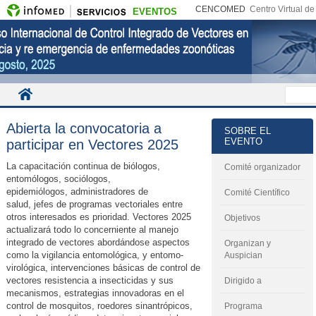
CENCOMED
Centro Virtual d
EVENTOS
Abierta la convocatoria a
SOBRE EL
EVENTO
participar en Vectores 2025
La capacitación continua de biólogos,
Comité organizador
entomólogos, sociólogos,
epidemiólogos, administradores de
Comité Científico
salud, jefes de programas vectoriales entre
otros interesados es prioridad. Vectores 2025
Objetivos
actualizará todo lo concerniente al manejo
integrado de vectores abordándose aspectos
Organizan y
como la vigilancia entomológica, y entomo-
Auspician
virológica, intervenciones básicas de control de
vectores resistencia a insecticidas y sus
Dirigido a
mecanismos, estrategias innovadoras en el
control de mosquitos, roedores sinantrópicos,
Programa