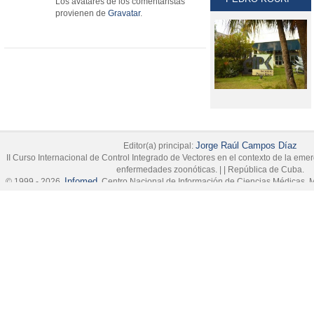
Los avatares de los comentaristas
provienen de
Gravatar
.
Jorge Raúl Campos Díaz
Editor(a) principal:
II Curso Internacional de Control Integrado de Vectores en el contexto de la em
enfermedades zoonóticas.
|
|
República de Cuba.
Infomed
© 1999 - 2026,
, Centro Nacional de Información de Ciencias Médicas, M