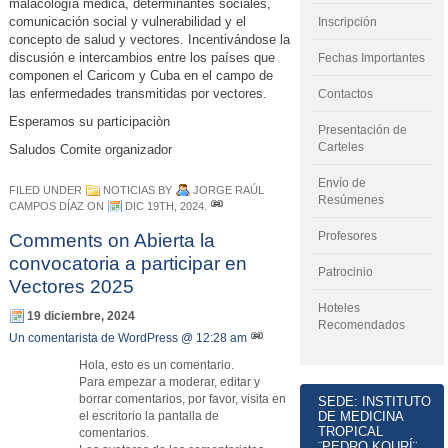
malacología médica, determinantes sociales,
comunicación social y vulnerabilidad y el
Inscripción
concepto de salud y vectores. Incentivándose la
discusión e intercambios entre los países que
Fechas Importantes
componen el Caricom y Cuba en el campo de
las enfermedades transmitidas por vectores.
Contactos
Esperamos su participaciòn
Presentación de
Carteles
Saludos Comite organizador
Envío de
FILED UNDER
NOTICIAS
BY
JORGE RAÚL
Resúmenes
CAMPOS DÍAZ
ON
DIC 19TH, 2024
.
Profesores
Comments on Abierta la
convocatoria a participar en
Patrocinio
Vectores 2025
Hoteles
19 diciembre, 2024
Recomendados
Un comentarista de WordPress
@ 12:28 am
Hola, esto es un comentario.
Para empezar a moderar, editar y
borrar comentarios, por favor, visita en
SEDE: INSTITUTO
el escritorio la pantalla de
DE MEDICINA
TROPICAL
comentarios.
¨PEDRO KOURÍ¨