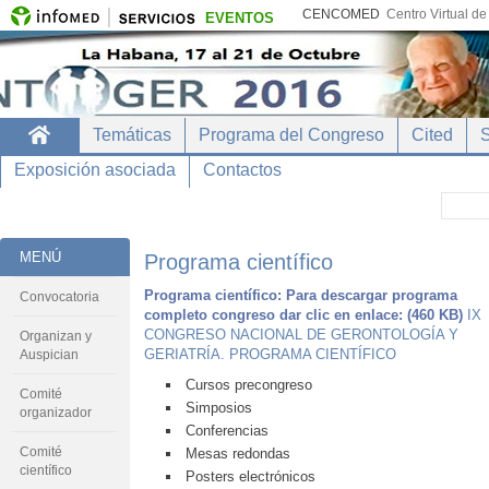
CENCOMED
Centro Virtual d
EVENTOS
Temáticas
Programa del Congreso
Cited
Exposición asociada
Contactos
MENÚ
Programa científico
Programa científico: Para descargar programa
Convocatoria
completo congreso dar clic en enlace: (460 KB)
IX
CONGRESO NACIONAL DE GERONTOLOGÍA Y
Organizan y
GERIATRÍA. PROGRAMA CIENTÍFICO
Auspician
Cursos precongreso
Comité
Simposios
organizador
Conferencias
Comité
Mesas redondas
científico
Posters electrónicos