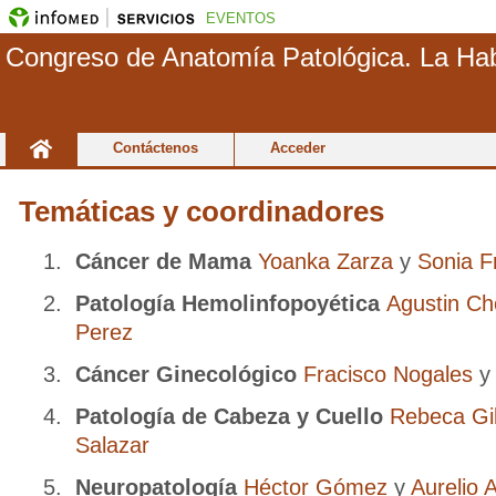
EVENTOS
Congreso de Anatomía Patológica. La Ha
Contáctenos
Acceder
Temáticas y coordinadores
Cáncer de Mama
Yoanka Zarza
y
Sonia F
Patología Hemolinfopoyética
Agustin C
Perez
Cáncer Ginecológico
Fracisco Nogales
Patología de Cabeza y Cuello
Rebeca Gi
Salazar
Neuropatología
Héctor Gómez
y
Aurelio A