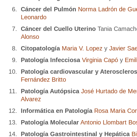
Cáncer del Pulmón
Norma Ladrón de Gu
Leonardo
Cáncer del Cuello Uterino
Tania Camach
Alonso
Citopatología
Maria V. Lopez
y
Javier Sa
Patología Infecciosa
Virginia Capó
y
Emil
Patología cardiovascular y Ateroscleros
Fernández Britto
Patología Autópsica
José Hurtado de M
Alvarez
Informática en Patología
Rosa Maria Co
Patología Molecular
Antonio Llombart Bo
Patología Gastrointestinal y Hepática
B