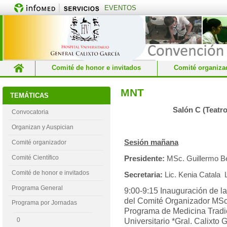
EVENTOS
Comité de honor e invitados
Comité organiza
Informaciones generales
Inscripción al evento
MNT
TEMÁTICAS
Organizan y Auspician
Programa por Jornadas
Salón C (Teatr
Convocatoria
Organizan y Auspician
Sesión mañana
Comité organizador
Comité Científico
Presidente:
MSc. Guillermo Be
Comité de honor e invitados
Secretaria:
Lic. Kenia Catala 
Programa General
9:00-9:15 Inauguración de l
del Comité Organizador MSc
Programa por Jornadas
Programa de Medicina Tradic
0
Universitario *Gral. Calixto 