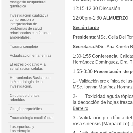
Analgesia acupuntural
quirúrgica
12:15-12:30 Discusión
Investigación cualitativa,
12:00pm-1:30
ALMUERZO
comprensión e
interpretación de
Sesión tarde
problemas de salud
relacionados con factores
Presidenta:
MSc. Celia Del To
ambientales.
Secretaria:
MSc. Ana Karelia R
Trauma complejo
Actualización en anemias.
1:30-1:55
Conferencia.
Calidad
Hernández Domínguez, Dra. T
El estrés oxidativo y la
señalización celular.
1:55-3:30
Presentación de pó
Herramientas Básicas en
1.- Validación pre clínica del u
la Metodología de la
Investigación.
MSc. Ioanna Martínez Hormaz
Cirugía de dientes
2- Toxicidad aguda tópica e
retenidos
la decocción de hojas fresca
Barreiro
Cirugía preprotética
3.- Validación pre clínica del
Traumatología maxilofacial
rosa sinensis (Marpacifico).
Laserpuntura y
Laserterapia.