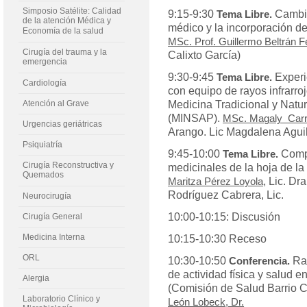
Simposio Satélite: Calidad
9:15-9:30
Cambio
Tema Libre.
de la atención Médica y
médico y la incorporación de
Economía de la salud
MSc. Prof. Guillermo Beltrán F
Cirugía del trauma y la
Calixto García)
emergencia
9:30-9:45
Experi
Tema Libre.
Cardiología
con equipo de rayos infrarro
Atención al Grave
Medicina Tradicional y Natu
(MINSAP).
MSc. Magaly Carr
Urgencias geriátricas
Arango. Lic Magdalena Agui
Psiquiatría
9:45-10:00
Comp
Tema Libre.
Cirugía Reconstructiva y
medicinales de la hoja de l
Quemados
, Lic. D
Maritza Pérez Loyola
Rodríguez Cabrera, Lic.
Neurocirugía
10:00-10:15: Discusión
Cirugía General
Medicina Interna
10:15-10:30 Receso
ORL
10:30-10:50
Ra
Conferencia.
de actividad física y salud e
Alergia
(Comisión de Salud Barrio 
Laboratorio Clínico y
León Lobeck, Dr.