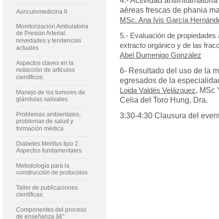
4.- Actividad antiinflamatori
aéreas frescas de phania matr
Auriculomedicina II
MSc. Ana Ivis García Hernánd
Monitorización Ambulatoria
de Presión Arterial:
5.- Evaluación de propiedades 
novedades y tendencias
extracto orgánico y de las fra
actuales
Abel Dumenigo González
Aspectos claves en la
redacción de artículos
6- Resultado del uso de la m
científicos.
egresados de la especialid
, MSc 
Loida Valdés Velázquez
Manejo de los tumores de
glándulas salivales.
Celia del Toro Hung, Dra.
Problemas ambientales,
3:30-4:30 Clausura del even
problemas de salud y
formación médica
Diabetes Mellitus tipo 2.
Aspectos fundamentales
Metodología para la
construcción de protocolos.
Taller de publicaciones
científicas.
Componentes del proceso
de enseñanza â€“