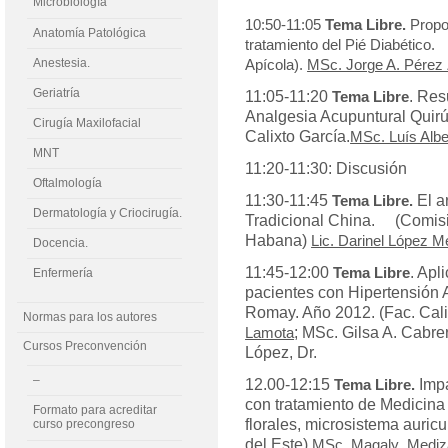
Microbiología
10:50-11:05
Tema Libre.
Propo
Anatomía Patológica
tratamiento del Pié Diabético
Anestesia.
Apícola).
MSc. Jorge A. Pérez 
Geriatría
11:05-11:20
. Res
Tema Libre
Analgesia Acupuntural Quirúr
Cirugía Maxilofacial
Calixto García.
MSc. Luís Alber
MNT
11:20-11:30: Discusión
Oftalmología
11:30-11:45
El a
Tema Libre.
Dermatología y Criocirugía.
Tradicional China. (Comisi
Habana)
Lic. Darinel López 
Docencia.
11:45-12:00
. Apl
Tema Libre
Enfermería
pacientes con Hipertensión A
Romay. Año 2012. (Fac. Cali
Normas para los autores
; MSc. Gilsa A. Cabre
Lamota
Cursos Preconvención
López, Dr.
–
12.00-12:15
Impa
Tema Libre.
con tratamiento de Medicina 
Formato para acreditar
florales, microsistema auric
curso precongreso
del Este)
MSc. Magaly Mediza