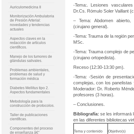
-Tema:.
Lesiones vasculares
Auriculomedicina II
Dr.Cs. Rómulo Soler Vaillant (c
Monitorización Ambulatoria
de Presión Arterial:
– Tema: Abdomen abierto,
novedades y tendencias
(cirujano general).
actuales
-Tema:
Trauma de la región per
Aspectos claves en la
MSc.
redacción de artículos
científicos.
-Tema: Trauma complejo de pel
Manejo de los tumores de
(cirujano ortopedista).
glándulas salivales.
Receso (12:30-13:30 pm).
Problemas ambientales,
problemas de salud y
-Tema: -Sesión de presentaci
formación médica
complejas, con los panelistas 
Diabetes Mellitus tipo 2.
Moderador: Dr. Roberto Méndez
Aspectos fundamentales
profesores (3 horas).
Metodología para la
– Conclusiones.
construcción de protocolos.
Bibliografía:
se les informará 
Taller de publicaciones
científicas.
en las diferentes bibliotecas vir
Componentes del proceso
Tema y contenido
Objetivo(s)
de enseñanza â€“