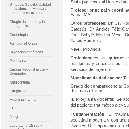
Sede (s):
Hospital Universitari
Simposio Satélite: Calidad
de la atención Médica y
Profesor principal y coordin
Economía de la salud
Fabra, MSc.
Cirugía del trauma y la
Otros profesores:
Dr. Cs. Ró
emergencia
Catasús; Dr. Andrés Félix Ca
Dra. Babylé Medina Vega; D
Cardiología
Yanes Ramírez.
Atención al Grave
Nivel
: Provincial
Urgencias geriátricas
Profesionales a quienes v
Psiquiatría
residentes y especialistas, Li
servicios de urgencia.
Cirugía Reconstructiva y
Quemados
Modalidad de dedicación:
Teó
Neurocirugía
Grado de comparecencia:
Con
de casos clínicos.
Cirugía General
II. Programa docente:
Se abo
Medicina Interna
del paciente traumático a evalu
ORL
Fundamentación
: El traum
Alergia
sociedad moderna y con una al
Laboratorio Clínico y
jóvenes. De importancia es el