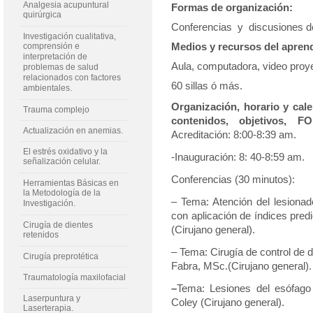
Analgesia acupuntural
Formas de organización:
quirúrgica
Conferencias y discusiones d
Investigación cualitativa,
comprensión e
Medios y recursos del aprend
interpretación de
Aula, computadora, video proye
problemas de salud
relacionados con factores
60 sillas ó más.
ambientales.
Organización, horario y cale
Trauma complejo
contenidos, objetivos, F
Actualización en anemias.
Acreditación: 8:00-8:39 am.
El estrés oxidativo y la
-Inauguración: 8: 40-8:59 am.
señalización celular.
Conferencias (30 minutos):
Herramientas Básicas en
la Metodología de la
– Tema:
Atención del lesionad
Investigación.
con
aplicación de índices pre
Cirugía de dientes
(Cirujano general).
retenidos
– Tema: Cirugía de control de 
Cirugía preprotética
Fabra, MSc.(Cirujano general).
Traumatología maxilofacial
–
Tema:
Lesiones del esófago 
Laserpuntura y
Coley (Cirujano general).
Laserterapia.