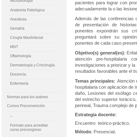
Microbiología
pacientes para lograr con pron
adecuadamente la o las lesione
Anatomía Patológica
Además de las conferencias q
Anestesia.
de presentación de historia
Geriatría
ponentes expondrán sus crit
preguntará sobre su opinió
Cirugía Maxilofacial
ponentes de cada caso presen
MNT
Objetivo(s) general(es):
Enfa
Oftalmología
atención pre-hospitalaria
investigaciones a priorizar y l
Dermatología y Criocirugía.
resultados favorables ante el 
Docencia.
Temas principales:
Atención 
Enfermería
hospitalaria con
aplicación de í
daño, Lesiones del esófago ce
Normas para los autores
del estrecho superior torácic
perineal, Trauma complejo de p
Cursos Preconvención
Estrategia docente:
–
Encuentro teórico-práctico.
Formato para acreditar
curso precongreso
Método
: Presencial.