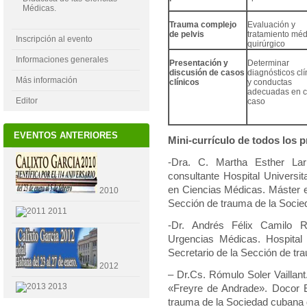
Médicas.
Trauma complejo
Evaluación y
de pelvis
tratamiento méd
Inscripción al evento
quirúrgico
Informaciones generales
Presentación y
Determinar
discusión de casos
diagnósticos clí
Más información
clínicos
y conductas
adecuadas en 
Editor
caso
EVENTOS ANTERIORES
Mini-currículo de todos los 
-Dra. C. Martha Esther Lar
consultante Hospital Universi
en Ciencias Médicas. Máster e
2010
Sección de trauma de la Socie
2011
-Dr. Andrés Félix Camilo 
Urgencias Médicas. Hospital m
Secretario de la Sección de tr
2012
– Dr.Cs. Rómulo Soler Vaillant.
2013
«Freyre de Andrade». Docor E
trauma de la
Sociedad cubana d