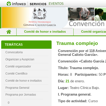
EVENTOS
Comité de honor e invitados
Comité organiza
Informaciones generales
Inscripción al evento
Trauma complejo
TEMÁTICAS
Organizan y Auspician
Programa por Jornadas
Convención por el 118 Anivers
Convocatoria
General Calixto García».
Organizan y Auspician
Convención «Calixto García 
Comité organizador
Título: Trauma complejo.
Comité Científico
Horas:
8
Participantes:
50
P
Comité de honor e invitados
Día:
21
de enero
.
Lugar:
Teatro Clínica Bajo.
Programa General
I. Programa general.
Programa por Jornadas
Tipo de actividad:
Curso
0