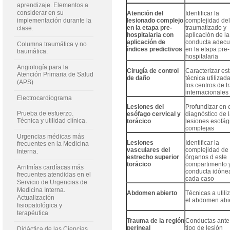
aprendizaje. Elementos a
considerar en su
Atención del
Identificar la
implementación durante la
lesionado complejo
complejidad de
en la etapa pre-
traumatizado y
clase.
hospitalaria con
aplicación de la
aplicación de
conducta adec
Columna traumática y no
índices predictivos
en la etapa pre-
traumática.
hospitalaria
Angiología para la
Cirugía de control
Caracterizar es
Atención Primaria de Salud
de daño
técnica utilizad
(APS)
los centros de 
internacionales
Electrocardiograma
Lesiones del
Profundizar en 
Prueba de esfuerzo.
esófago cervical y
diagnóstico de 
Técnica y utilidad clínica.
torácico
lesiones esofág
complejas
Urgencias médicas más
Lesiones
Identificar la
frecuentes en la Medicina
vasculares del
complejidad de 
Interna.
estrecho superior
órganos d este
torácico
compartimento y
Arritmías cardíacas más
conducta idóne
frecuentes atendidas en el
cada caso
Servicio de Urgencias de
Medicina Interna.
Abdomen abierto
Técnicas a utili
Actualización
el abdomen abi
fisiopatológica y
terapéutica
Trauma de la región
Conductas ante
perineal
tipo de lesión
Didáctica de las Ciencias