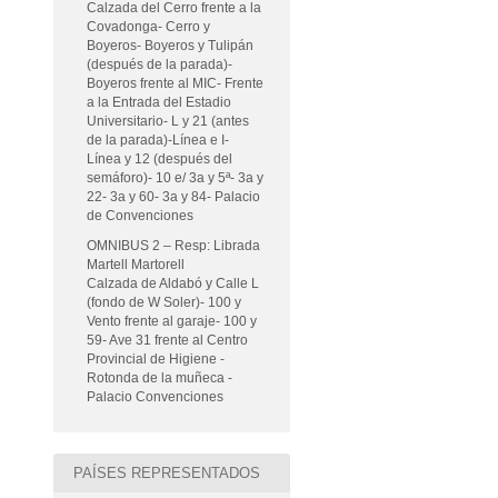
Calzada del Cerro frente a la
Covadonga- Cerro y
Boyeros- Boyeros y Tulipán
(después de la parada)-
Boyeros frente al MIC- Frente
a la Entrada del Estadio
Universitario- L y 21 (antes
de la parada)-Línea e I-
Línea y 12 (después del
semáforo)- 10 e/ 3a y 5ª- 3a y
22- 3a y 60- 3a y 84- Palacio
de Convenciones
OMNIBUS 2 – Resp: Librada
Martell Martorell
Calzada de Aldabó y Calle L
(fondo de W Soler)- 100 y
Vento frente al garaje- 100 y
59- Ave 31 frente al Centro
Provincial de Higiene -
Rotonda de la muñeca -
Palacio Convenciones
PAÍSES REPRESENTADOS