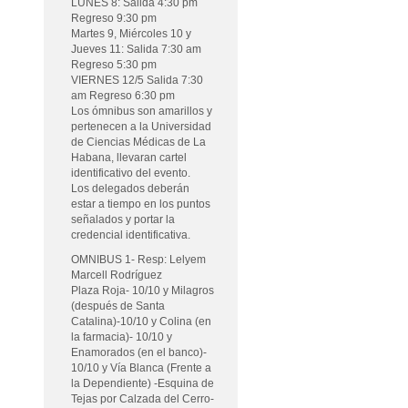
LUNES 8: Salida 4:30 pm
Regreso 9:30 pm
Martes 9, Miércoles 10 y
Jueves 11: Salida 7:30 am
Regreso 5:30 pm
VIERNES 12/5 Salida 7:30
am Regreso 6:30 pm
Los ómnibus son amarillos y
pertenecen a la Universidad
de Ciencias Médicas de La
Habana, llevaran cartel
identificativo del evento.
Los delegados deberán
estar a tiempo en los puntos
señalados y portar la
credencial identificativa.
OMNIBUS 1- Resp: Lelyem
Marcell Rodríguez
Plaza Roja- 10/10 y Milagros
(después de Santa
Catalina)-10/10 y Colina (en
la farmacia)- 10/10 y
Enamorados (en el banco)-
10/10 y Vía Blanca (Frente a
la Dependiente) -Esquina de
Tejas por Calzada del Cerro-