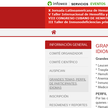
EVENTOS
INFORMACIÓN GENERAL
GRAN
IDIO
COMITÉ ORGANIZADOR
Grandes
COMITÉ CIENTÍFICO
* Leucem
* Traspl
AUSPICIAN
* Hemofi
* Anemia
GRANDES TEMAS, PERFIL
* Inmuno
DE PARTICIPANTES,
* Medici
IDIOMAS
PERFIL
INSCRIPCIÓN
Por las 
quienes 
RESÚMENES Y REPORTES
* Hemató