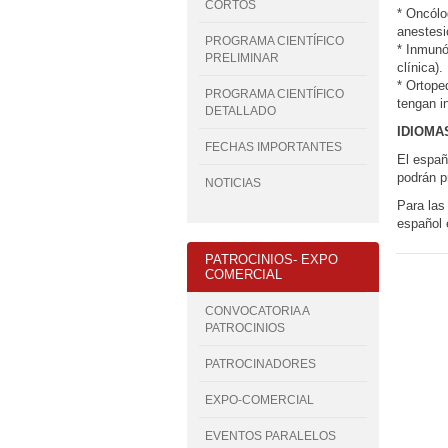
CORTOS
* Oncólo
anestesi
PROGRAMA CIENTÍFICO
* Inmunó
PRELIMINAR
clínica).
* Ortope
PROGRAMA CIENTÍFICO
tengan i
DETALLADO
IDIOMA
FECHAS IMPORTANTES
El españ
podrán p
NOTICIAS
Para las
español 
PATROCINIOS- EXPO
COMERCIAL
CONVOCATORIA A
PATROCINIOS
PATROCINADORES
EXPO-COMERCIAL
EVENTOS PARALELOS