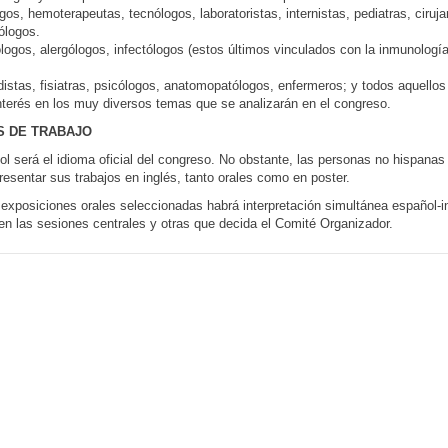
gos, hemoterapeutas, tecnólogos, laboratoristas, internistas, pediatras, ciruja
ólogos.
logos, alergólogos, infectólogos (estos últimos vinculados con la inmunologí
distas, fisiatras, psicólogos, anatomopatólogos, enfermeros; y todos aquellos
nterés en los muy diversos temas que se analizarán en el congreso.
S DE TRABAJO
ol será el idioma oficial del congreso. No obstante, las personas no hispanas
resentar sus trabajos en inglés, tanto orales como en poster.
 exposiciones orales seleccionadas habrá interpretación simultánea español-i
en las sesiones centrales y otras que decida el Comité Organizador.