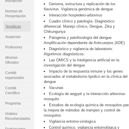
Inscripción
Genoma, estructura y replicación de los
flavivirus. Vigilancia genómica de dengue
Normas de
Interacción hospedero-arbovirus
Presentación
Cuadro clínico y patología. Diagnóstico
diferencial. Manejo clínico, Dengue, Zika y
Temáticas
Chikungunya
Auspician
Patogenia y patofisiología del dengue.
Amplificación dependiente de Anticuerpos (ADE)
Profesores
Diagnóstico y vigilancia de laboratorio.
Algoritmos diagnósticos.
Idiomas
Las OMICS y la Inteligencia artificial en la
Oficiales
investigación del dengue
Impacto de la respuesta inmune y los genes
Comité
asociados al metabolismo lipídico en la clínica del
organizador
dengue
Vacunas
Comité
Científico
Ecología de
aegypti
y la interacción arbovirus-
mosquito
Programa
Estudios de ecología química de mosquitos par
la mejora de métodos de trampeo y control de
Hoteles
mosquitos
Recomendados
Vigilancia entomo-virologica
Control químico, vigilancia entomológica y