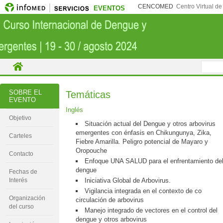
CENCOMED
Centro Virtual d
EVENTOS
SOBRE EL
Temáticas
EVENTO
Inglés
Objetivo
Situación actual del Dengue y otros arbovirus
emergentes con énfasis en Chikungunya, Zika,
Carteles
Fiebre Amarilla. Peligro potencial de Mayaro y
Oropouche
Contacto
Enfoque UNA SALUD para el enfrentamiento de
dengue
Fechas de
Interés
Iniciativa Global de Arbovirus.
Vigilancia integrada en el contexto de co
Organización
circulación de arbovirus
del curso
Manejo integrado de vectores en el control del
dengue y otros arbovirus