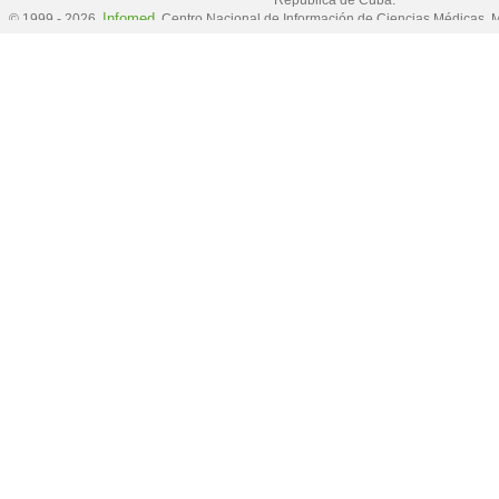
República de Cuba.
Infomed
© 1999 - 2026,
, Centro Nacional de Información de Ciencias Médicas, M