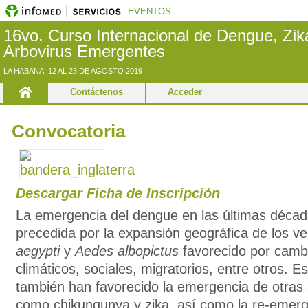
EVENTOS
16vo. Curso Internacional de Dengue, Zik
Arbovirus Emergentes
LA HABANA, 12 AL 23 DE AGOSTO 2019
Contáctenos
Acceder
Convocatoria
Descargar Ficha de Inscripción
La emergencia del dengue en las últimas déca
precedida por la expansión geográfica de los v
aegypti
y
Aedes albopictus
favorecido por cambi
climáticos, sociales, migratorios, entre otros. 
también han favorecido la emergencia de otras a
como chikungunya y zika, así como la re-emerge