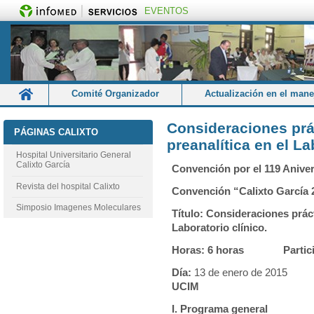
EVENTOS
Comité Organizador
Actualización en el manej
Actualización en el tratamiento quirúrgico de las lesiones de uni
Consideraciones prác
PÁGINAS CALIXTO
Alergia alimentaria. Nociones útiles para su comprensión y manej
preanalítica en el La
Hospital Universitario General
Aplicaciones clínicas del Doppler transcraneal en el paciente neur
Calixto García
Convención por el 119 Aniver
Aspectos metodológicos a considerar en el control de una activi
Revista del hospital Calixto
Convención “Calixto García 
Cirugía preprotética
Comité Científico
Comité 
Simposio Imagenes Moleculares
Título: Consideraciones práct
Consideraciones prácticas de la fase preanalítica en el Laboratorio
Laboratorio clínico.
Curso de electrocardiograma. Cardiología 2014
Cursos 
Horas: 6 horas Partici
Diabetes Mellitus tipo 2. Aspectos terapéuticos fundamentales.
Día:
13 de ener
Ecocardiografía. Manejo práctico en el paciente pre-quirúrgico y
UCIM
El estrés oxidativo y la señalización celular (II).
El éxito
I. Programa general