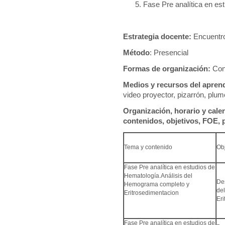
Fase Pre analítica en est
Estrategia docente:
Encuentro
Método
: Presencial
Formas de organización:
Con
Medios y recursos del apren
video proyector, pizarrón, plumó
Organización, horario y cale
contenidos, objetivos, FOE, 
Tema y contenido
Obj
Fase Pre analítica en estudios de
Hematología.Análisis del
Des
Hemograma completo y
de
Eritrosedimentacion
Er
Fase Pre analítica en estudios de