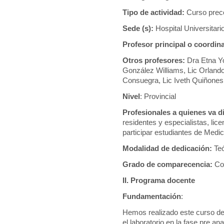
Enfermedades Crónicas no Transmisibles: Actualización fisiopatol
Tipo de actividad:
Curso prec
Formato para acreditar cursos
Herramientas Básicas en 
Sede (s):
Hospital Universitari
Inscripción al evento
La Coagulación. Enfoque de alguno
Profesor principal o coordin
La intervención psicológica en las enfermedades crónicas.
Otros profesores:
Dra Etna Yo
Manejo de los tumores de glándulas salivales.
Medio am
González Williams, Lic Orland
Consuegra, Lic Iveth Quiñone
Monitorización Ambulatoria de Presión Arterial: novedades y tend
Nivel
: Provincial
Nuevos enfoques diagnósticos y terapéuticos en el manejo del Sa
Profesionales a quienes va di
Redacción Científica según Vancouver 2013.
Rehabilita
residentes y especialistas, li
Temas Centrales
Traumatología maxilofacial
U
participar estudiantes de Medic
Modalidad de dedicación:
Teó
Grado de comparecencia:
Con
II. Programa docente
Fundamentación
:
Hemos realizado este curso deb
el laboratorio en la fase pre ana