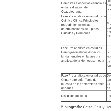
Des
Hemostasia.Aspectos esenciales
fu
en la realización del
re
Coagulograma.
Fase Pre analítica en estudios de
Química Clínica.Principales
Pr
requerimientos en las
as
determinaciones de Lípidos,
de
Glúcidos y Hormonas.
Clí
Fase Pre analítica en estudios
Hemogasométricos.Aspectos
Pun
fundamentales en la fase pre
req
analítica de la Hemogasometría
de
Io
Fase Pre analítica en estudios de
Des
Orina Nefrología. Toma de
to
muestra en las determinaciones
24 
urinarias
de 
Discusión del tema
Ex
Bibliografía:
Celso-Cruz y Henr