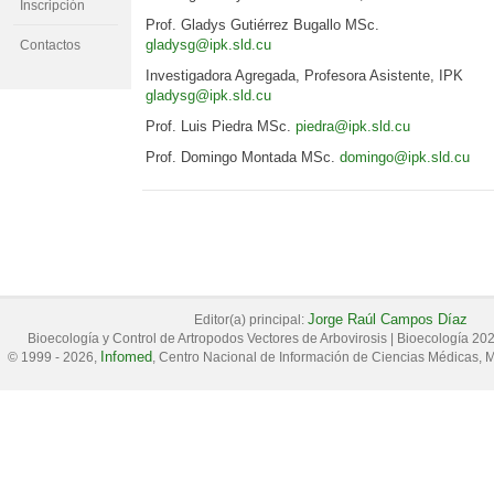
Inscripción
Prof. Gladys Gutiérrez Bugallo MSc.
gladysg@ipk.sld.cu
Contactos
Investigadora Agregada, Profesora Asistente, IPK
gladysg@ipk.sld.cu
Prof. Luis Piedra MSc.
piedra@ipk.sld.cu
Prof. Domingo Montada MSc.
domingo@ipk.sld.cu
Jorge Raúl Campos Díaz
Editor(a) principal:
Bioecología y Control de Artropodos Vectores de Arbovirosis
|
Bioecología 20
Infomed
© 1999 - 2026,
, Centro Nacional de Información de Ciencias Médicas, M