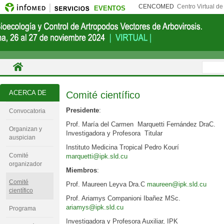
CENCOMED
Centro Virtual d
EVENTOS
ACERCA DE
Comité científico
Presidente
:
Convocatoria
Prof. María del Carmen Marquetti Fernández DraC.
Organizan y
Investigadora y Profesora Titular
auspician
Instituto Medicina Tropical Pedro Kourí
Comité
marquetti@ipk.sld.cu
organizador
Miembros
:
Comité
Prof. Maureen Leyva Dra.C
maureen@ipk.sld.cu
científico
Prof. Ariamys Companioni Ibañez MSc.
ariamys@ipk.sld.cu
Programa
Investigadora y Profesora Auxiliar, IPK