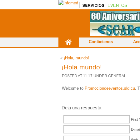
EVENTOS
Contáctenos
Acc
«
¡Hola, mundo!
¡Hola mundo!
POSTED AT 11:17 UNDER
GENERAL
Welcome to
Promociondeeventos.sld.cu
. T
Deja una respuesta
First
E-mai
Web