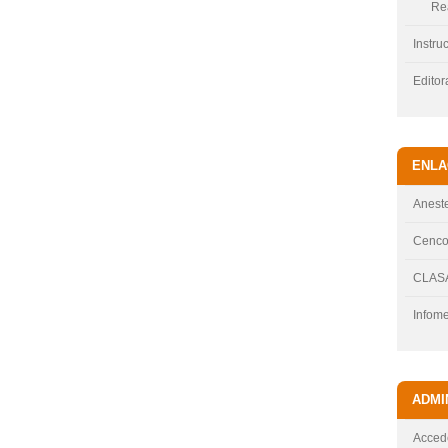
Re
Instru
Editor
ENLA
Aneste
Cenc
CLAS
Infom
ADMI
Acced