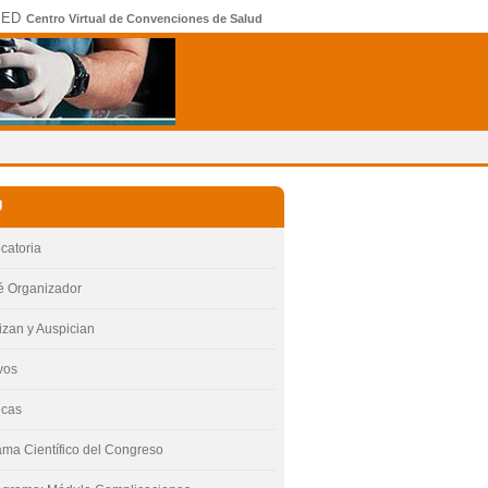
MED
Centro Virtual de Convenciones de Salud
Ú
catoria
é Organizador
izan y Auspician
vos
icas
ma Científico del Congreso