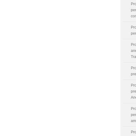
Pr
pe
co
Pr
per
Pr
ane
Tr
Pr
pr
Pr
pr
An
Pr
per
am
Pr