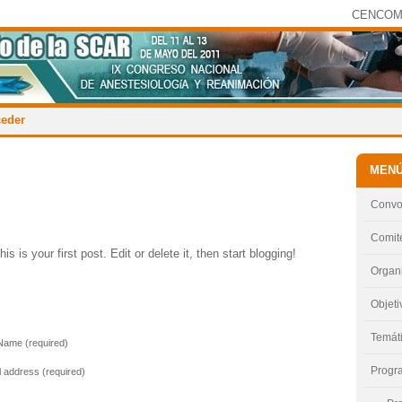
CENCO
eder
MEN
Convo
Comit
his is your first post. Edit or delete it, then start blogging!
Organ
Objeti
Temát
 Name (required)
Progra
l address (required)