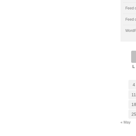
Feed 
Feed 
WordP
L
4
1
1
2
« May