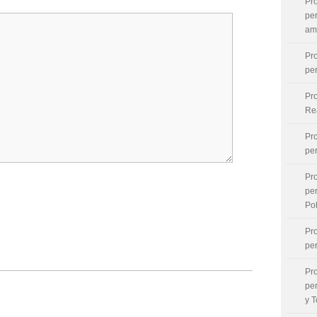
Pr
per
am
Pr
per
Pr
Re
Pr
per
Pr
pe
Po
Pr
pe
Pr
pe
y T