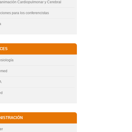
animación Cardiopulmonar y Cerebral
cciones para los conferencistas
a
CES
siología
omed
A
ed
NISTRACIÓN
er