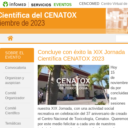
CENCOMED
Centro Virtual d
EVENTOS
Concluye con éxito la XIX Jornada
SOBRE EL
EVENTO
Científica CENATOX 2023
Hoy
Convocatoria
15
de
Organizan y
noviembre
auspician
da por
concluida
Comité
Organizador
sus
sesiones
Comité
nuestra XIX Jornada, con una actividad social
Científico
recreativa en celebración del 37 aniversario de creado
el Centro Nacional de Toxicología, Cenatox. Queremo
Temáticas
por este medio felicitar a cada uno de nuestros