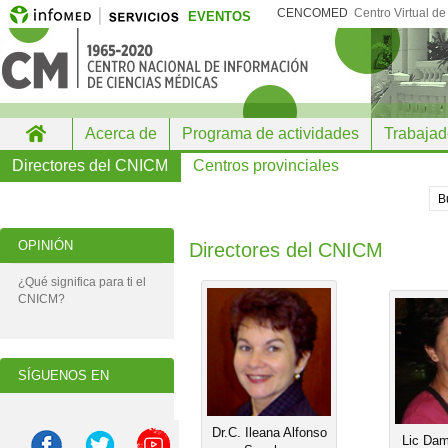
CENCOMED
Centro Virtual d
EVENTOS
Acerca de
Programa de actividades
Trabajad
Directores del CNICM
Centros provinciales
OPINIÓN
Directores del CNICM
¿Qué significa para ti el
CNICM?
SÍGUENOS EN
Dr.C. Ileana Alfonso
Lic Dam