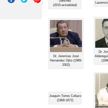
Sanchez
Laurenci
(2015-actualidad)
Dr. Jo
Dr. Jeremías José
Alderegu
Hernández Ojito (1989-
(198
2002)
Joaquín Torres Collazo
(1968-1872)